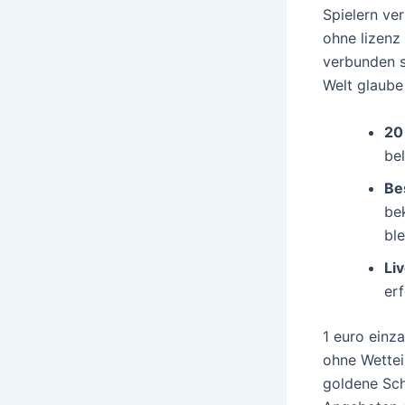
Spielern ve
ohne lizenz
verbunden s
Welt glaube 
20
be
Be
be
ble
Li
erf
1 euro einza
ohne Wettei
goldene Sch