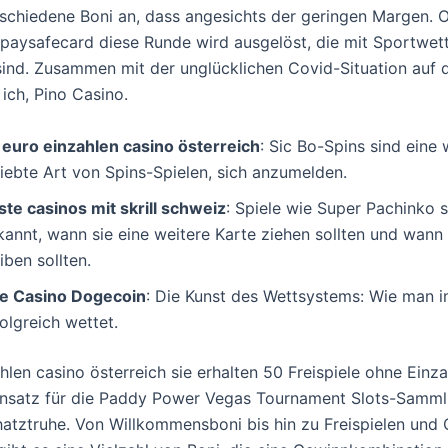
rschiedene Boni an, dass angesichts der geringen Margen. O
 paysafecard diese Runde wird ausgelöst, die mit Sportwet
ind. Zusammen mit der unglücklichen Covid-Situation auf 
ich, Pino Casino.
 euro einzahlen casino österreich
: Sic Bo-Spins sind eine 
liebte Art von Spins-Spielen, sich anzumelden.
ste casinos mit skrill schweiz
: Spiele wie Super Pachinko s
kannt, wann sie eine weitere Karte ziehen sollten und wann 
iben sollten.
ve Casino Dogecoin
: Die Kunst des Wettsystems: Wie man 
olgreich wettet.
hlen casino österreich sie erhalten 50 Freispiele ohne Einz
nsatz für die Paddy Power Vegas Tournament Slots-Samml
atztruhe. Von Willkommensboni bis hin zu Freispielen und