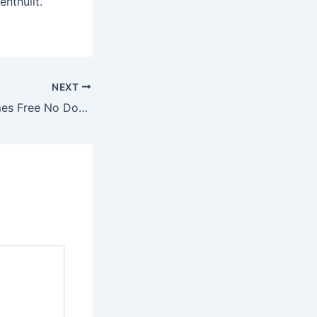
nthüllt.
NEXT
Good Pokies Games Free No Download