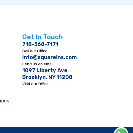
Get In Touch
718-568-7171
Call our Office
info@squareins.com
Send us an email
1097 Liberty Ave
Brooklyn, NY 11208
Visit our Office
ions