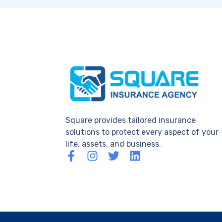
Square provides tailored insurance
solutions to protect every aspect of your
life, assets, and business.
F
I
T
L
a
n
w
i
c
s
i
n
e
t
t
k
b
a
t
e
o
g
e
d