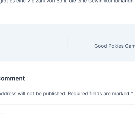
ibt es eine Vielzahl von Boni, die eine Gewinnkombination e
 Comment
address will not be published.
Required fields are marked
*