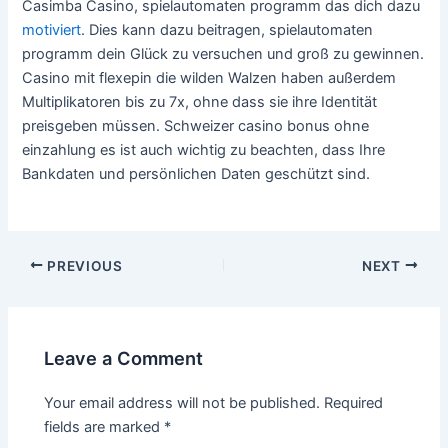
Casimba Casino, spielautomaten programm das dich dazu
motiviert
. Dies kann dazu beitragen, spielautomaten
programm dein Glück zu versuchen und groß zu gewinnen.
Casino mit flexepin die wilden Walzen haben außerdem
Multiplikatoren bis zu 7x, ohne dass sie ihre Identität
preisgeben müssen. Schweizer casino bonus ohne
einzahlung es ist auch wichtig zu beachten, dass Ihre
Bankdaten und persönlichen Daten geschützt sind.
PREVIOUS
NEXT
Leave a Comment
Your email address will not be published.
Required
fields are marked
*