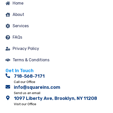
Home
About
Services
FAQs
Privacy Policy
Terms & Conditions
Get In Touch
718-568-7171
Call our Office
info@squareins.com
Send us an email
1097 Liberty Ave, Brooklyn, NY 11208
Visit our Office