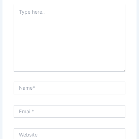
Type
here..
Name*
Email*
Website