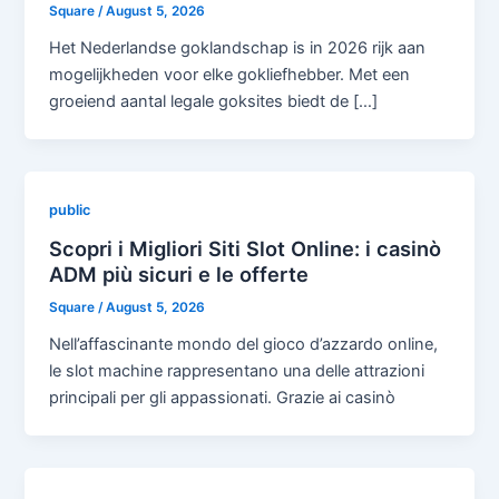
Square
/
August 5, 2026
Het Nederlandse goklandschap is in 2026 rijk aan
mogelijkheden voor elke gokliefhebber. Met een
groeiend aantal legale goksites biedt de […]
public
Scopri i Migliori Siti Slot Online: i casinò
ADM più sicuri e le offerte
Square
/
August 5, 2026
Nell’affascinante mondo del gioco d’azzardo online,
le slot machine rappresentano una delle attrazioni
principali per gli appassionati. Grazie ai casinò