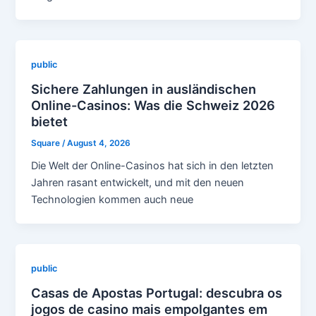
public
Sichere Zahlungen in ausländischen
Online-Casinos: Was die Schweiz 2026
bietet
Square
/
August 4, 2026
Die Welt der Online-Casinos hat sich in den letzten
Jahren rasant entwickelt, und mit den neuen
Technologien kommen auch neue
public
Casas de Apostas Portugal: descubra os
jogos de casino mais empolgantes em