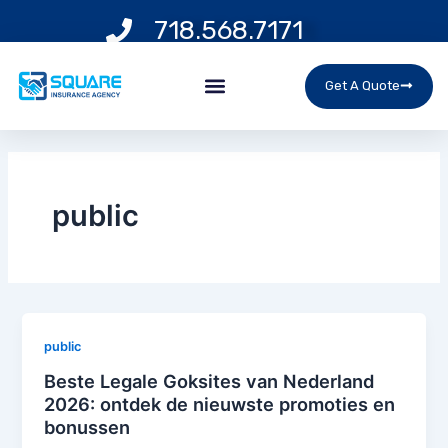
Skip
Post
718.568.7171
to
pagination
content
Menu
Get A Quote
public
public
Beste Legale Goksites van Nederland
2026: ontdek de nieuwste promoties en
bonussen