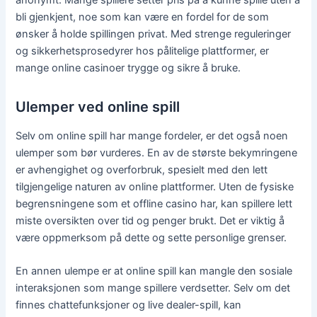
bli gjenkjent, noe som kan være en fordel for de som
ønsker å holde spillingen privat. Med strenge reguleringer
og sikkerhetsprosedyrer hos pålitelige plattformer, er
mange online casinoer trygge og sikre å bruke.
Ulemper ved online spill
Selv om online spill har mange fordeler, er det også noen
ulemper som bør vurderes. En av de største bekymringene
er avhengighet og overforbruk, spesielt med den lett
tilgjengelige naturen av online plattformer. Uten de fysiske
begrensningene som et offline casino har, kan spillere lett
miste oversikten over tid og penger brukt. Det er viktig å
være oppmerksom på dette og sette personlige grenser.
En annen ulempe er at online spill kan mangle den sosiale
interaksjonen som mange spillere verdsetter. Selv om det
finnes chattefunksjoner og live dealer-spill, kan