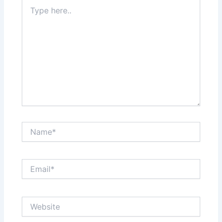
Type
here..
Name*
Email*
Website