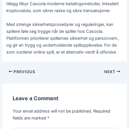
tillegg tilbyr Casoola moderne betalingsmetoder, inkludert
kryptovaluta, som sikrer raske og sikre transaksjoner.
Med strenge sikkerhetsprosedyrer og reguleringer, kan
spillere føle seg trygge når de spiller hos Casoola.
Plattformen prioriterer spillernes sikkerhet og personvern,
og gir en trygg og underholdende spillopplevelse. For de
som vurderer online spill, er et alternativ verdt å utforske.
PREVIOUS
NEXT
Leave a Comment
Your email address will not be published.
Required
fields are marked
*