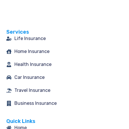
a
n
w
i
c
s
i
n
e
t
t
k
b
a
t
e
o
g
e
d
o
r
r
i
Services
k
a
n
-
m
Life Insurance
f
Home Insurance
Health Insurance
Car Insurance
Travel Insurance
Business Insurance
Quick Links
Home