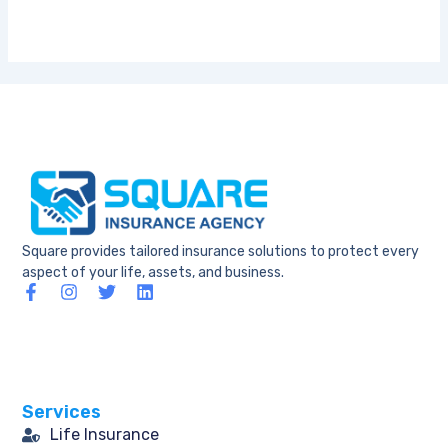
Square provides tailored insurance solutions to protect every
aspect of your life, assets, and business.
F
I
T
L
a
n
w
i
c
s
i
n
e
t
t
k
b
a
t
e
o
g
e
d
o
r
r
i
Services
k
a
n
-
m
Life Insurance