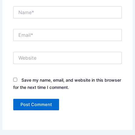
Name*
Email*
Website
Save my name, email, and website in this browser
for the next time I comment.