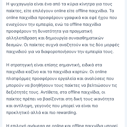
Η ψυχαγωγία είναι ένα από τα κύρια κίνητρα για τους
παίκτες, είτε επιλέγουν online είτε offline παιχνίδια. Τα
online παιχνίδια προσφέρουν γραφικά και εφέ ήχου που
ενισχύουν την εμπειρία, ενώ τα offline παιχνίδια
προσφέρουν τη δυνατότητα για πραγματική
αλληλεπίδραση και δημιουργία συναισθηματικών
δεσμών. Οι παίκτες συχνά αναζητούν και τις δύο μορφές
παιχνιδιού για να διαφοροποιήσουν την εμπειρία τους.
Η στρατηγική είναι επίσης σημαντική, ειδικά στα
παιχνίδια καζίνο και τα παιχνίδια καρτών. Οι online
πλατφόρμες προσφέρουν εργαλεία και αναλύσεις που
μπορούν να βοηθήσουν τους παίκτες να βελτιώσουν τις
δεξιότητές τους. Αντίθετα, στα offline παιχνίδια, οι
παίκτες πρέπει να βασίζονται στη δική τους ικανότητα
και αντίληψη, γεγονός που μπορεί να είναι πιο
προκλητικό αλλά και πιο rewarding.
Η επιλογή ανάμεσα σε online και offline παιχνίδια μπορεί