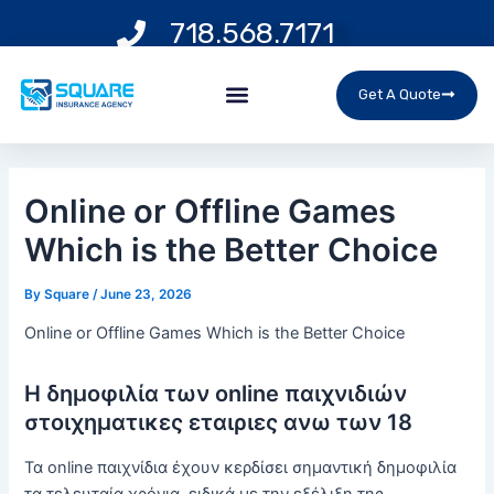
Skip
Post
718.568.7171
to
navigation
content
Menu
Get A Quote
Online or Offline Games
Which is the Better Choice
By
Square
/
June 23, 2026
Online or Offline Games Which is the Better Choice
Η δημοφιλία των online παιχνιδιών
στοιχηματικες εταιριες ανω των 18
Τα online παιχνίδια έχουν κερδίσει σημαντική δημοφιλία