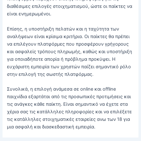
διαθέσιμες επιλογές στοιχηματισμού, ώστε οι παίκτες να
είναι ενημερωμένοι.
Επίσης, η υποστήριξη πελατών και η ταχύτητα των
αναλήψεων είναι κρίσιμα κριτήρια. Οι παίκτες θα πρέπει
να επιλέγουν πλατφόρμες που προσφέρουν γρήγορους
και ασφαλείς τρόπους πληρωμής, καθώς και υποστήριξη
για οποιαδήποτε απορία ή πρόβλημα προκύψει. Η
ευχάριστη εμπειρία των χρηστών παίζει σημαντικό ρόλο
στην επιλογή της σωστής πλατφόρμας.
Συνολικά, η επιλογή ανάμεσα σε online και offline
παιχνίδια εξαρτάται από τις προσωπικές προτιμήσεις και
τις ανάγκες κάθε παίκτη. Είναι σημαντικό να έχετε στα
χέρια σας τις κατάλληλες πληροφορίες και να επιλέξετε
τις κατάλληλες στοιχηματικές εταιρείες ανω των 18 για
μια ασφαλή και διασκεδαστική εμπειρία.