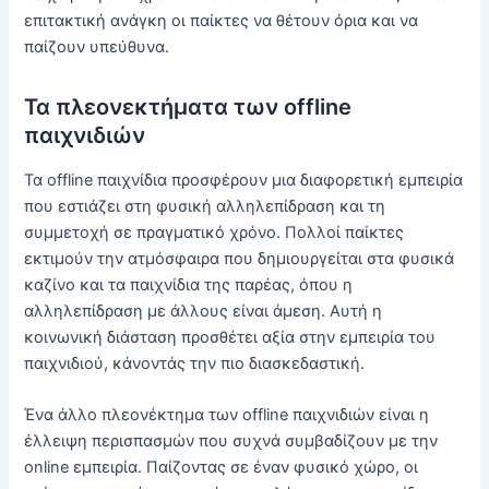
επιτακτική ανάγκη οι παίκτες να θέτουν όρια και να
παίζουν υπεύθυνα.
Τα πλεονεκτήματα των offline
παιχνιδιών
Τα offline παιχνίδια προσφέρουν μια διαφορετική εμπειρία
που εστιάζει στη φυσική αλληλεπίδραση και τη
συμμετοχή σε πραγματικό χρόνο. Πολλοί παίκτες
εκτιμούν την ατμόσφαιρα που δημιουργείται στα φυσικά
καζίνο και τα παιχνίδια της παρέας, όπου η
αλληλεπίδραση με άλλους είναι άμεση. Αυτή η
κοινωνική διάσταση προσθέτει αξία στην εμπειρία του
παιχνιδιού, κάνοντάς την πιο διασκεδαστική.
Ένα άλλο πλεονέκτημα των offline παιχνιδιών είναι η
έλλειψη περισπασμών που συχνά συμβαδίζουν με την
online εμπειρία. Παίζοντας σε έναν φυσικό χώρο, οι