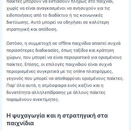
παίκτες μπορούν να εστιάσουν πλήρως στο παιχνίδι,
χωρίς να είναι αναγκασμένοι να ανησυχούν για τις
ειδοποιήσεις από το διαδίκτυο ή τις κοινωνικές
δικτύωσης. Αυτό μπορεί να οδηγήσει σε καλύτερη
στρατηγική και απόδοση.
Ωστόσο, η συμμετοχή σε offline παιχνίδια απαιτεί συχνά
περισσότερες διαδικασίες, όπως ταξίδια και κράτηση
χώρων, που μπορεί να είναι περιοριστικά για ορισμένους
παίκτες. Επίσης, οι επιλογές παιχνιδιού είναι συχνά
περιορισμένες συγκριτικά με τις online πλατφόρμες,
γεγονός που μπορεί να αποθαρρύνει ορισμένους παίκτες.
Παρ’ όλα αυτά, η ατμόσφαιρα ενός καζίνο και η
δυνατότητα αλληλεπίδρασης με άλλους παίκτες
παραμένουν ανεκτίμητες.
Η ψυχαγωγία και η στρατηγική στα
παιχνίδια