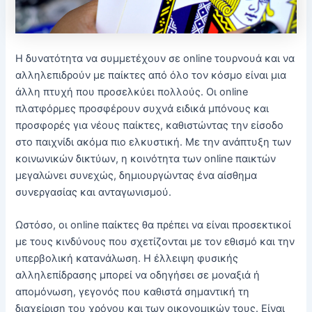
Η δυνατότητα να συμμετέχουν σε online τουρνουά και να
αλληλεπιδρούν με παίκτες από όλο τον κόσμο είναι μια
άλλη πτυχή που προσελκύει πολλούς. Οι online
πλατφόρμες προσφέρουν συχνά ειδικά μπόνους και
προσφορές για νέους παίκτες, καθιστώντας την είσοδο
στο παιχνίδι ακόμα πιο ελκυστική. Με την ανάπτυξη των
κοινωνικών δικτύων, η κοινότητα των online παικτών
μεγαλώνει συνεχώς, δημιουργώντας ένα αίσθημα
συνεργασίας και ανταγωνισμού.
Ωστόσο, οι online παίκτες θα πρέπει να είναι προσεκτικοί
με τους κινδύνους που σχετίζονται με τον εθισμό και την
υπερβολική κατανάλωση. Η έλλειψη φυσικής
αλληλεπίδρασης μπορεί να οδηγήσει σε μοναξιά ή
απομόνωση, γεγονός που καθιστά σημαντική τη
διαχείριση του χρόνου και των οικονομικών τους. Είναι