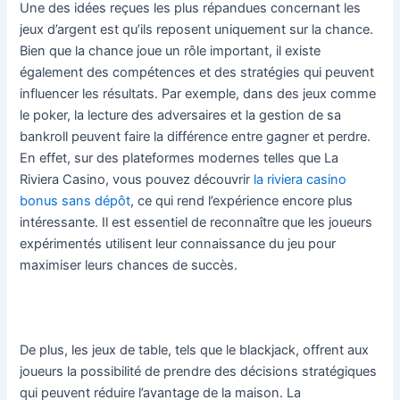
Une des idées reçues les plus répandues concernant les
jeux d’argent est qu’ils reposent uniquement sur la chance.
Bien que la chance joue un rôle important, il existe
également des compétences et des stratégies qui peuvent
influencer les résultats. Par exemple, dans des jeux comme
le poker, la lecture des adversaires et la gestion de sa
bankroll peuvent faire la différence entre gagner et perdre.
En effet, sur des plateformes modernes telles que La
Riviera Casino, vous pouvez découvrir
la riviera casino
bonus sans dépôt
, ce qui rend l’expérience encore plus
intéressante. Il est essentiel de reconnaître que les joueurs
expérimentés utilisent leur connaissance du jeu pour
maximiser leurs chances de succès.
De plus, les jeux de table, tels que le blackjack, offrent aux
joueurs la possibilité de prendre des décisions stratégiques
qui peuvent réduire l’avantage de la maison. La