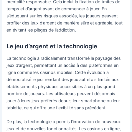
mentalité responsable. Cela inclut la fixation de limites de
temps et d’argent avant de commencer à jouer. En
s’éduquant sur les risques associés, les joueurs peuvent
profiter des jeux d’argent de manière sûre et agréable, tout
en évitant les pièges de l’addiction.
Le jeu d’argent et la technologie
La technologie a radicalement transformé le paysage des
jeux d’argent, permettant un accès à des plateformes en
ligne comme les casinos mobiles. Cette évolution a
démocratisé le jeu, rendant des jeux autrefois limités aux
établissements physiques accessibles à un plus grand
nombre de joueurs. Les utilisateurs peuvent désormais
jouer à leurs jeux préférés depuis leur smartphone ou leur
tablette, ce qui offre une flexibilité sans précédent.
De plus, la technologie a permis l’innovation de nouveaux
jeux et de nouvelles fonctionnalités. Les casinos en ligne,