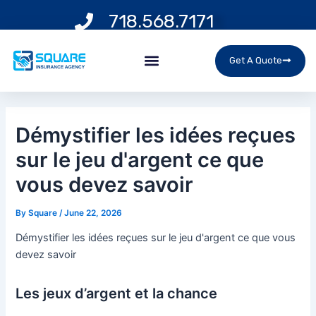
Skip
Post
718.568.7171
to
navigation
content
Menu
Get A Quote
Démystifier les idées reçues
sur le jeu d'argent ce que
vous devez savoir
By
Square
/
June 22, 2026
Démystifier les idées reçues sur le jeu d'argent ce que vous
devez savoir
Les jeux d’argent et la chance