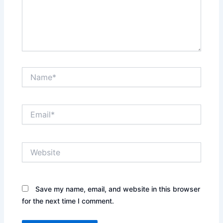
Name*
Email*
Website
Save my name, email, and website in this browser
for the next time I comment.