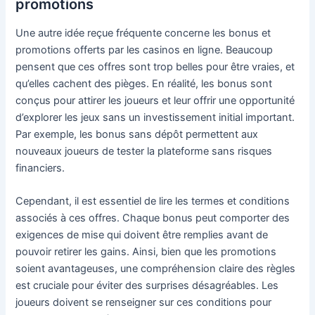
promotions
Une autre idée reçue fréquente concerne les bonus et
promotions offerts par les casinos en ligne. Beaucoup
pensent que ces offres sont trop belles pour être vraies, et
qu’elles cachent des pièges. En réalité, les bonus sont
conçus pour attirer les joueurs et leur offrir une opportunité
d’explorer les jeux sans un investissement initial important.
Par exemple, les bonus sans dépôt permettent aux
nouveaux joueurs de tester la plateforme sans risques
financiers.
Cependant, il est essentiel de lire les termes et conditions
associés à ces offres. Chaque bonus peut comporter des
exigences de mise qui doivent être remplies avant de
pouvoir retirer les gains. Ainsi, bien que les promotions
soient avantageuses, une compréhension claire des règles
est cruciale pour éviter des surprises désagréables. Les
joueurs doivent se renseigner sur ces conditions pour