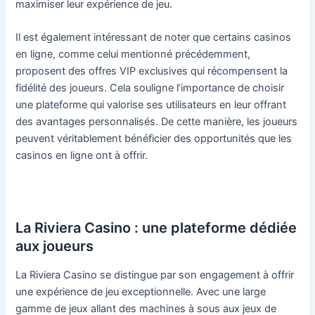
maximiser leur expérience de jeu.
Il est également intéressant de noter que certains casinos
en ligne, comme celui mentionné précédemment,
proposent des offres VIP exclusives qui récompensent la
fidélité des joueurs. Cela souligne l’importance de choisir
une plateforme qui valorise ses utilisateurs en leur offrant
des avantages personnalisés. De cette manière, les joueurs
peuvent véritablement bénéficier des opportunités que les
casinos en ligne ont à offrir.
La Riviera Casino : une plateforme dédiée
aux joueurs
La Riviera Casino se distingue par son engagement à offrir
une expérience de jeu exceptionnelle. Avec une large
gamme de jeux allant des machines à sous aux jeux de