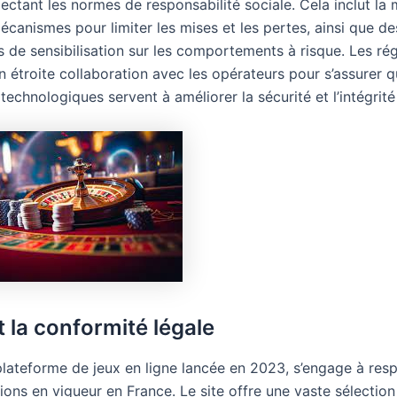
ectant les normes de responsabilité sociale. Cela inclut la 
canismes pour limiter les mises et les pertes, ainsi que de
de sensibilisation sur les comportements à risque. Les rég
en étroite collaboration avec les opérateurs pour s’assurer q
technologiques servent à améliorer la sécurité et l’intégrité
t la conformité légale
plateforme de jeux en ligne lancée en 2023, s’engage à resp
ons en vigueur en France. Le site offre une vaste sélection