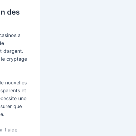
on des
casinos a
de
t d’argent.
 le cryptage
 de nouvelles
nsparents et
écessite une
ssurer que
e.
r fluide