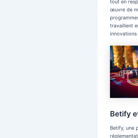
tout en resp
œuvre de mé
programmes 
travaillent 
innovations 
Betify e
Betify, une 
réglementati