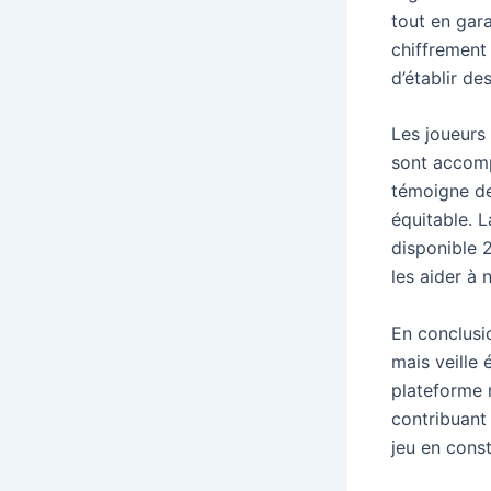
tout en gar
chiffrement 
d’établir de
Les joueurs
sont accomp
témoigne de
équitable. L
disponible 
les aider à 
En conclusio
mais veille 
plateforme 
contribuant 
jeu en const