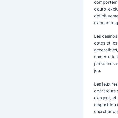
comportemen
d’auto-excl
définitivem
d’accompag
Les casinos 
cotes et les
accessibles,
numéro de t
personnes e
jeu.
Les jeux res
opérateurs s
d’argent, et
disposition 
chercher de 