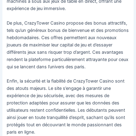
machines à sous aux jeux de table en direct, offrant une
expérience de jeu immersive.
De plus, CrazyTower Casino propose des bonus attractifs,
tels qu’un généreux bonus de bienvenue et des promotions
hebdomadaires. Ces offres permettent aux nouveaux
joueurs de maximiser leur capital de jeu et d’essayer
différents jeux sans risquer trop d’argent. Ces avantages
rendent la plateforme particulièrement attrayante pour ceux
qui se lancent dans l’univers des paris.
Enfin, la sécurité et la fiabilité de CrazyTower Casino sont
des atouts majeurs. Le site s’engage à garantir une
expérience de jeu sécurisée, avec des mesures de
protection adaptées pour assurer que les données des
utilisateurs restent confidentielles. Les débutants peuvent
ainsi jouer en toute tranquillité d’esprit, sachant qu’ils sont
protégés tout en découvrant le monde passionnant des
paris en ligne.