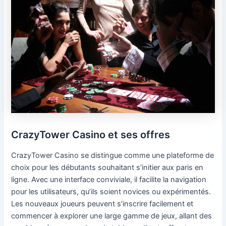
CrazyTower Casino et ses offres
CrazyTower Casino se distingue comme une plateforme de
choix pour les débutants souhaitant s’initier aux paris en
ligne. Avec une interface conviviale, il facilite la navigation
pour les utilisateurs, qu’ils soient novices ou expérimentés.
Les nouveaux joueurs peuvent s’inscrire facilement et
commencer à explorer une large gamme de jeux, allant des