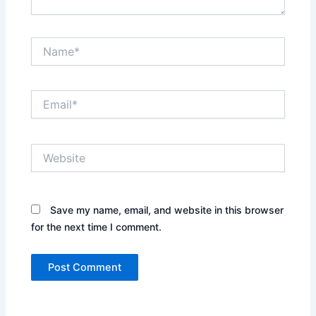
Name*
Email*
Website
Save my name, email, and website in this browser
for the next time I comment.