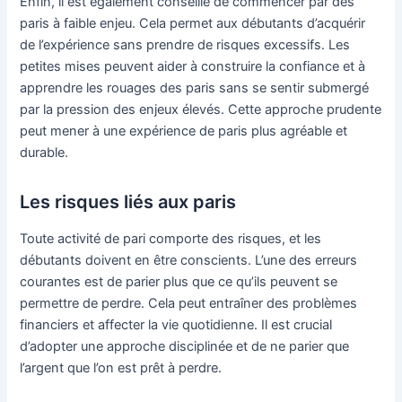
Enfin, il est également conseillé de commencer par des
paris à faible enjeu. Cela permet aux débutants d’acquérir
de l’expérience sans prendre de risques excessifs. Les
petites mises peuvent aider à construire la confiance et à
apprendre les rouages des paris sans se sentir submergé
par la pression des enjeux élevés. Cette approche prudente
peut mener à une expérience de paris plus agréable et
durable.
Les risques liés aux paris
Toute activité de pari comporte des risques, et les
débutants doivent en être conscients. L’une des erreurs
courantes est de parier plus que ce qu’ils peuvent se
permettre de perdre. Cela peut entraîner des problèmes
financiers et affecter la vie quotidienne. Il est crucial
d’adopter une approche disciplinée et de ne parier que
l’argent que l’on est prêt à perdre.