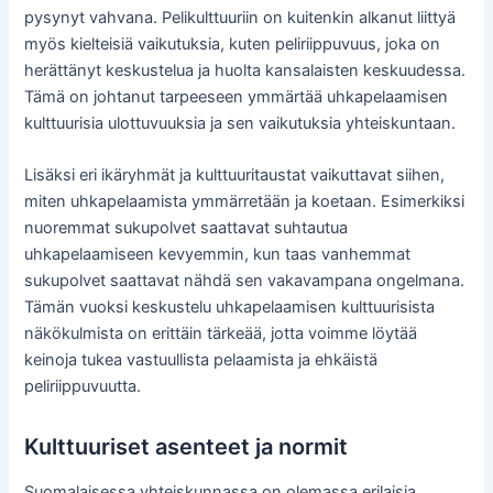
pysynyt vahvana. Pelikulttuuriin on kuitenkin alkanut liittyä
myös kielteisiä vaikutuksia, kuten peliriippuvuus, joka on
herättänyt keskustelua ja huolta kansalaisten keskuudessa.
Tämä on johtanut tarpeeseen ymmärtää uhkapelaamisen
kulttuurisia ulottuvuuksia ja sen vaikutuksia yhteiskuntaan.
Lisäksi eri ikäryhmät ja kulttuuritaustat vaikuttavat siihen,
miten uhkapelaamista ymmärretään ja koetaan. Esimerkiksi
nuoremmat sukupolvet saattavat suhtautua
uhkapelaamiseen kevyemmin, kun taas vanhemmat
sukupolvet saattavat nähdä sen vakavampana ongelmana.
Tämän vuoksi keskustelu uhkapelaamisen kulttuurisista
näkökulmista on erittäin tärkeää, jotta voimme löytää
keinoja tukea vastuullista pelaamista ja ehkäistä
peliriippuvuutta.
Kulttuuriset asenteet ja normit
Suomalaisessa yhteiskunnassa on olemassa erilaisia