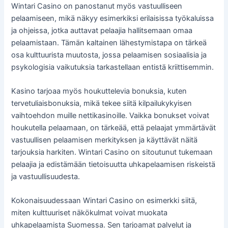
Wintari Casino on panostanut myös vastuulliseen
pelaamiseen, mikä näkyy esimerkiksi erilaisissa työkaluissa
ja ohjeissa, jotka auttavat pelaajia hallitsemaan omaa
pelaamistaan. Tämän kaltainen lähestymistapa on tärkeä
osa kulttuurista muutosta, jossa pelaamisen sosiaalisia ja
psykologisia vaikutuksia tarkastellaan entistä kriittisemmin.
Kasino tarjoaa myös houkuttelevia bonuksia, kuten
tervetuliaisbonuksia, mikä tekee siitä kilpailukykyisen
vaihtoehdon muille nettikasinoille. Vaikka bonukset voivat
houkutella pelaamaan, on tärkeää, että pelaajat ymmärtävät
vastuullisen pelaamisen merkityksen ja käyttävät näitä
tarjouksia harkiten. Wintari Casino on sitoutunut tukemaan
pelaajia ja edistämään tietoisuutta uhkapelaamisen riskeistä
ja vastuullisuudesta.
Kokonaisuudessaan Wintari Casino on esimerkki siitä,
miten kulttuuriset näkökulmat voivat muokata
uhkapelaamista Suomessa. Sen tarjoamat palvelut ja