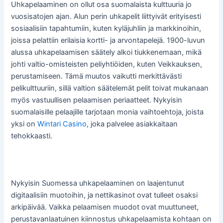
Uhkapelaaminen on ollut osa suomalaista kulttuuria jo
vuosisatojen ajan. Alun perin uhkapelit liittyivät erityisesti
sosiaalisiin tapahtumiin, kuten kyläjuhliin ja markkinoihin,
joissa pelattiin erilaisia kortti- ja arvontapelejä. 1900-luvun
alussa uhkapelaamisen säätely alkoi tiukkenemaan, mikä
johti valtio-omisteisten peliyhtiöiden, kuten Veikkauksen,
perustamiseen. Tämä muutos vaikutti merkittävästi
pelikulttuuriin, sillä valtion säätelemät pelit toivat mukanaan
myös vastuullisen pelaamisen periaatteet. Nykyisin
suomalaisille pelaajille tarjotaan monia vaihtoehtoja, joista
yksi on
Wintari Casino
, joka palvelee asiakkaitaan
tehokkaasti.
Nykyisin Suomessa uhkapelaaminen on laajentunut
digitaalisiin muotoihin, ja nettikasinot ovat tulleet osaksi
arkipäivää. Vaikka pelaamisen muodot ovat muuttuneet,
perustavanlaatuinen kiinnostus uhkapelaamista kohtaan on