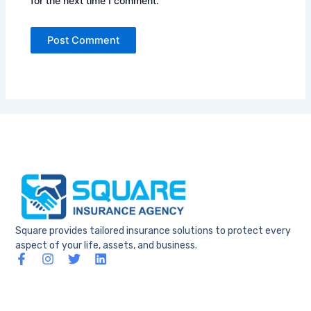
for the next time I comment.
Square provides tailored insurance solutions to protect every
aspect of your life, assets, and business.
F
I
T
L
a
n
w
i
c
s
i
n
e
t
t
k
b
a
t
e