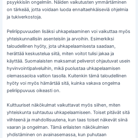
psyykkisiin ongelmiin. Näiden vaikutusten ymmärtäminen
on tärkeää, jotta voidaan luoda ennaltaehkäiseviä ohjelmia
ja tukiverkostoja.
Peliriippuvuuden lisäksi uhkapelaaminen voi vaikuttaa myös
yhteiskunnallisiin asenteisiin ja arvoihin. Esimerkiksi
taloudellinen hyöty, jota uhkapelaamisesta saadaan,
herättää keskustelua siitä, miten voitot tulisi jakaa ja
käyttää. Suomalaisten maksamat peliverot ohjautuvat usein
hyvinvointipalveluihin, mikä puolustaa uhkapelaamisen
olemassaoloa valtion tasolla. Kuitenkin tämä taloudellinen
hyöty voi myös hämärtää sitä, kuinka vakava ongelma
peliriippuvuus oikeasti on.
Kulttuuriset näkökulmat vaikuttavat myös siihen, miten
yhteiskunta suhtautuu uhkapelaamiseen. Toiset pitävät sitä
viihteenä ja mahdollisuutena, kun taas toiset näkevät siinä
vaaran ja ongelman. Tämä erilaisten näkökulmien
yhdistäminen on avainasemassa, kun puhutaan