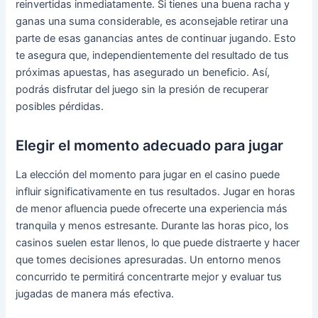
reinvertidas inmediatamente. Si tienes una buena racha y
ganas una suma considerable, es aconsejable retirar una
parte de esas ganancias antes de continuar jugando. Esto
te asegura que, independientemente del resultado de tus
próximas apuestas, has asegurado un beneficio. Así,
podrás disfrutar del juego sin la presión de recuperar
posibles pérdidas.
Elegir el momento adecuado para jugar
La elección del momento para jugar en el casino puede
influir significativamente en tus resultados. Jugar en horas
de menor afluencia puede ofrecerte una experiencia más
tranquila y menos estresante. Durante las horas pico, los
casinos suelen estar llenos, lo que puede distraerte y hacer
que tomes decisiones apresuradas. Un entorno menos
concurrido te permitirá concentrarte mejor y evaluar tus
jugadas de manera más efectiva.