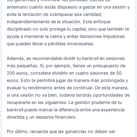
antemano cuánto estás dispuesto a gastar en una sesión y
evita la tentación de sobrepasar esa cantidad,
independientemente de la situación. Este enfoque
disciplinado no solo protege tu capital, sino que también te
ayuda a mantener la calma y evitar decisiones impulsivas
que pueden llevar a pérdidas innecesarias.
Además, es recomendable dividir tu bankroll en sesiones
más pequeñas. Si, por ejemplo, tienes un presupuesto de
200 euros, considera dividirlo en cuatro sesiones de 50
euros. Esto te permitirá jugar de manera más prolongada y
evaluar tu rendimiento antes de continuar. De esta manera,
si una sesión no va bien, todavía tendrás oportunidades de
recuperarte en las siguientes. La gestión prudente de tu
bankroll puede marcar la diferencia entre una experiencia
divertida y un desastre financiero.
Por último, recuerda que las ganancias no deben ser