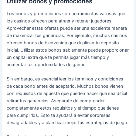
Utilizar bonos y promociones
Los bonos y promociones son herramientas valiosas que
los casinos ofrecen para atraer y retener jugadores.
Aprovechar estas ofertas puede ser una excelente manera
de maximizar tus ganancias. Por ejemplo, muchos casinos
ofrecen bonos de bienvenida que duplican tu depósito
inicial. Utilizar estos bonos sabiamente puede proporcionar
un capital extra que te permita jugar más tiempo y
aumentar tus oportunidades de ganar.
Sin embargo, es esencial leer los términos y condiciones
de cada bono antes de aceptarlo. Muchos bonos vienen
con requisitos de apuesta que pueden hacer que sea difícil
retirar tus ganancias. Asegúrate de comprender
completamente estos requisitos y el tiempo que tienes
para cumplirlos. Esto te ayudará a evitar sorpresas
desagradables y a planificar mejor tus estrategias de juego.