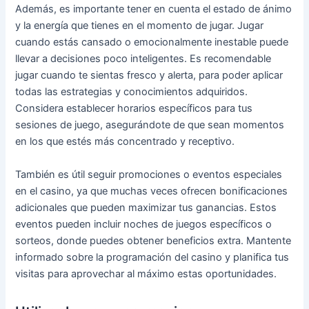
Además, es importante tener en cuenta el estado de ánimo
y la energía que tienes en el momento de jugar. Jugar
cuando estás cansado o emocionalmente inestable puede
llevar a decisiones poco inteligentes. Es recomendable
jugar cuando te sientas fresco y alerta, para poder aplicar
todas las estrategias y conocimientos adquiridos.
Considera establecer horarios específicos para tus
sesiones de juego, asegurándote de que sean momentos
en los que estés más concentrado y receptivo.
También es útil seguir promociones o eventos especiales
en el casino, ya que muchas veces ofrecen bonificaciones
adicionales que pueden maximizar tus ganancias. Estos
eventos pueden incluir noches de juegos específicos o
sorteos, donde puedes obtener beneficios extra. Mantente
informado sobre la programación del casino y planifica tus
visitas para aprovechar al máximo estas oportunidades.