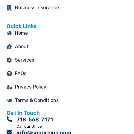
Business Insurance
Quick Links
Home
About
Services
FAQs
Privacy Policy
Terms & Conditions
Get In Touch
718-568-7171
Call our Office
info@squareins.com