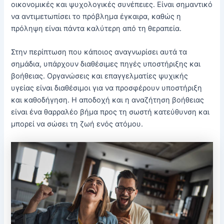
οικονομικές και ψυχολογικές συνέπειες. Είναι σημαντικό
να αντιμετωπίσει το πρόβλημα έγκαιρα, καθώς η
πρόληψη είναι πάντα καλύτερη από τη θεραπεία.
Στην περίπτωση που κάποιος αναγνωρίσει αυτά τα
σημάδια, υπάρχουν διαθέσιμες πηγές υποστήριξης και
βοήθειας. Οργανώσεις και επαγγελματίες ψυχικής
υγείας είναι διαθέσιμοι για να προσφέρουν υποστήριξη
και καθοδήγηση. Η αποδοχή και η αναζήτηση βοήθειας
είναι ένα θαρραλέο βήμα προς τη σωστή κατεύθυνση και
μπορεί να σώσει τη ζωή ενός ατόμου.