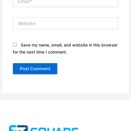
Website
Save my name, email, and website in this browser
for the next time I comment.