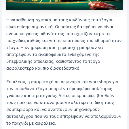
Η εκπαίδευση σχετικά με τους κινδύνους του τζόγου
είναι επίσης σημαντική. Οι παίκτες θα πρέπει να είναι
ενήμεροι για τις πιθανότητες που σχετίζονται με τα
παιχνίδια, καθώς και για τις επιπτώσεις του εθισμού στον
τζόγο. Η ενημέρωση και η προσοχή μπορούν να
αποτρέψουν το αναπόφευκτο ενδεχόμενο της
υπερβολικής απώλειας, καθιστώντας το τζόγο
ασφαλέστερο και πιο διασκεδαστικό.
Επιπλέον, η συμμετοχή σε σεμινάρια και workshops για
τον υπεύθυνο τζόγο μπορεί να προσφέρει πολύτιμες
γνώσεις και στρατηγικές. Αυτές οι εμπειρίες βοηθούν
τους παίκτες να κατανοήσουν καλύτερα τη δική τους
συμπεριφορά και να αναπτύξουν μηχανισμούς
αυτοελέγχου που θα τους επιτρέψουν να απολαμβάνουν
το παιχνίδι με ασφάλεια.