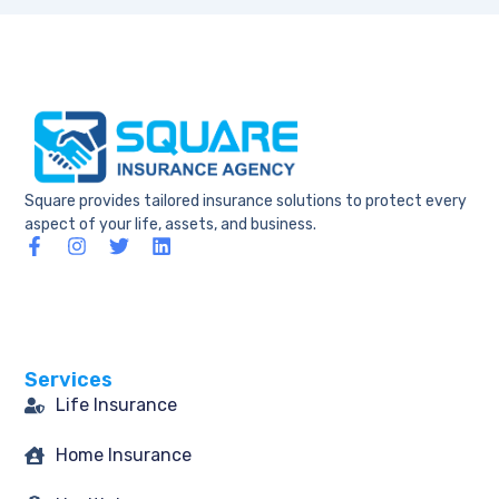
Square provides tailored insurance solutions to protect every
aspect of your life, assets, and business.
F
I
T
L
a
n
w
i
c
s
i
n
e
t
t
k
b
a
t
e
o
g
e
d
o
r
r
i
Services
k
a
n
-
m
Life Insurance
f
Home Insurance