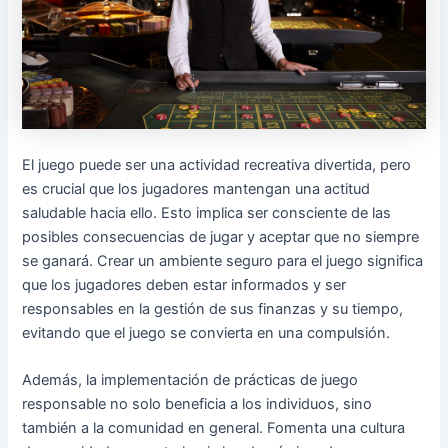
El juego puede ser una actividad recreativa divertida, pero
es crucial que los jugadores mantengan una actitud
saludable hacia ello. Esto implica ser consciente de las
posibles consecuencias de jugar y aceptar que no siempre
se ganará. Crear un ambiente seguro para el juego significa
que los jugadores deben estar informados y ser
responsables en la gestión de sus finanzas y su tiempo,
evitando que el juego se convierta en una compulsión.
Además, la implementación de prácticas de juego
responsable no solo beneficia a los individuos, sino
también a la comunidad en general. Fomenta una cultura