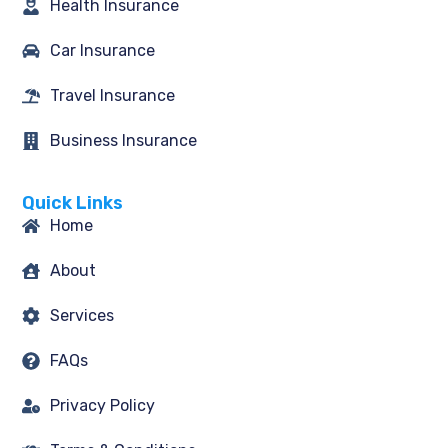
Health Insurance
Car Insurance
Travel Insurance
Business Insurance
Quick Links
Home
About
Services
FAQs
Privacy Policy