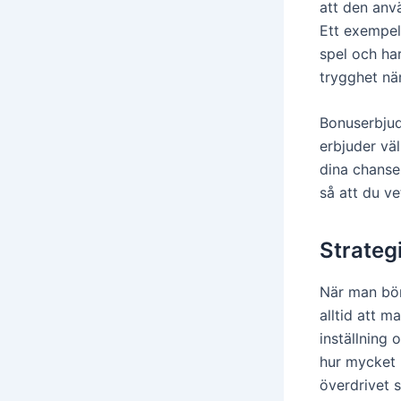
att den anv
Ett exempel
spel och ha
trygghet när
Bonuserbjud
erbjuder vä
dina chanser
så att du v
Strateg
När man börj
alltid att m
inställning 
hur mycket m
överdrivet 