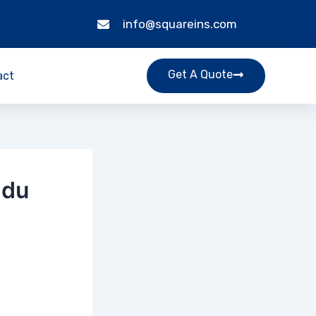
info@squareins.com
Get A Quote
act
 du