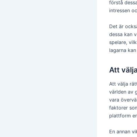
förstå dessa
intressen oc
Det är också
dessa kan va
spelare, vil
lagarna kan
Att välj
Att välja rä
världen av 
vara överväl
faktorer so
plattform er
En annan vik