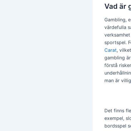
Vad är 
Gambling, el
värdefulla s
verksamhet k
sportspel. 
Carat
, vilk
gambling är
förstå risk
underhållni
man är villig
Det finns fl
exempel, slo
bordsspel s