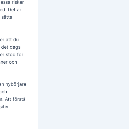
essa risker
ed. Det är
 sätta
er att du
r det dags
er stöd för
nner och
kan nybörjare
 och
m. Att förstå
itiv