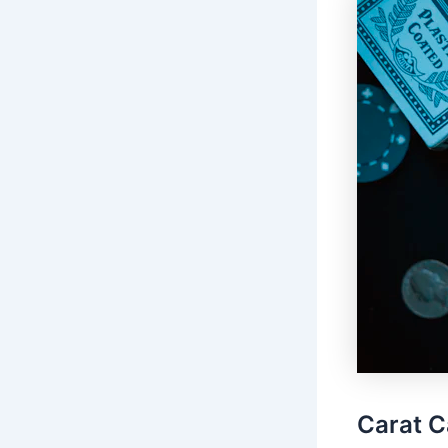
Carat C