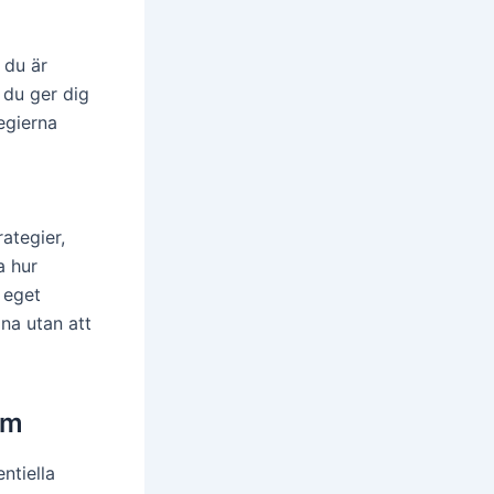
 du är
 du ger dig
egierna
ategier,
a hur
t eget
äna utan att
em
ntiella