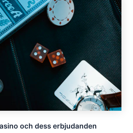
asino och dess erbjudanden