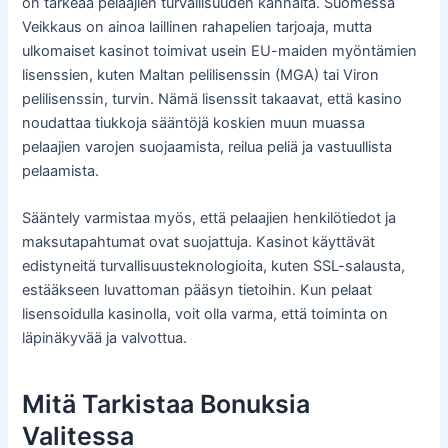
on tärkeää pelaajien turvallisuuden kannalta. Suomessa
Veikkaus on ainoa laillinen rahapelien tarjoaja, mutta
ulkomaiset kasinot toimivat usein EU-maiden myöntämien
lisenssien, kuten Maltan pelilisenssin (MGA) tai Viron
pelilisenssin, turvin. Nämä lisenssit takaavat, että kasino
noudattaa tiukkoja sääntöjä koskien muun muassa
pelaajien varojen suojaamista, reilua peliä ja vastuullista
pelaamista.
Sääntely varmistaa myös, että pelaajien henkilötiedot ja
maksutapahtumat ovat suojattuja. Kasinot käyttävät
edistyneitä turvallisuusteknologioita, kuten SSL-salausta,
estääkseen luvattoman pääsyn tietoihin. Kun pelaat
lisensoidulla kasinolla, voit olla varma, että toiminta on
läpinäkyvää ja valvottua.
Mitä Tarkistaa Bonuksia
Valitessa