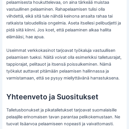
pelaamisesta houkuttelevaa, on aina tärkeää muistaa
vastuullinen pelaaminen. Rahapelaamisen tulisi olla
viihdettä, eikä sitä tule nähdä keinona ansaita rahaa tai
ratkaista taloudellisia ongelmia. Aseta itsellesi pelibudjetti ja
pidä siitä kiinni. Jos koet, että pelaaminen alkaa hallita
elämääsi, hae apua.
Useimmat verkkokasinot tarjoavat työkaluja vastuullisen
pelaamisen tueksi. Näitä voivat olla esimerkiksi talletusrajat,
tappiorajat, pelitauot ja itsensä poissulkeminen. Nämä
työkalut auttavat pitämään pelaamisen hallinnassa ja
varmistamaan, että se pysyy miellyttävänä harrastuksena.
Yhteenveto ja Suositukset
Talletusbonukset ja pikatalletukset tarjoavat suomalaisille
pelaajille erinomaisen tavan parantaa pelikokemustaan. Ne
tuovat lisäarvoa pelaamiseen nopeasti ja vaivattomasti.