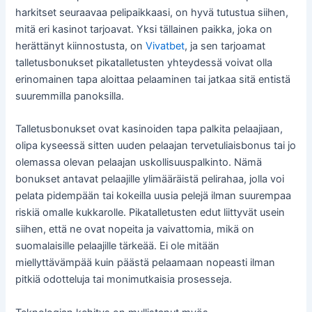
harkitset seuraavaa pelipaikkaasi, on hyvä tutustua siihen,
mitä eri kasinot tarjoavat. Yksi tällainen paikka, joka on
herättänyt kiinnostusta, on
Vivatbet
, ja sen tarjoamat
talletusbonukset pikatalletusten yhteydessä voivat olla
erinomainen tapa aloittaa pelaaminen tai jatkaa sitä entistä
suuremmilla panoksilla.
Talletusbonukset ovat kasinoiden tapa palkita pelaajiaan,
olipa kyseessä sitten uuden pelaajan tervetuliaisbonus tai jo
olemassa olevan pelaajan uskollisuuspalkinto. Nämä
bonukset antavat pelaajille ylimääräistä pelirahaa, jolla voi
pelata pidempään tai kokeilla uusia pelejä ilman suurempaa
riskiä omalle kukkarolle. Pikatalletusten edut liittyvät usein
siihen, että ne ovat nopeita ja vaivattomia, mikä on
suomalaisille pelaajille tärkeää. Ei ole mitään
miellyttävämpää kuin päästä pelaamaan nopeasti ilman
pitkiä odotteluja tai monimutkaisia prosesseja.