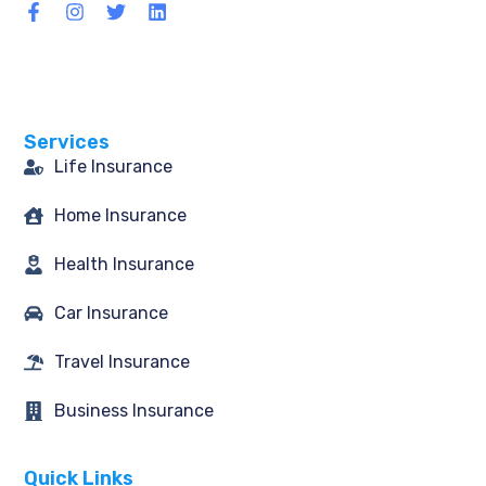
F
I
T
L
a
n
w
i
c
s
i
n
e
t
t
k
b
a
t
e
o
g
e
d
o
r
r
i
Services
k
a
n
-
m
Life Insurance
f
Home Insurance
Health Insurance
Car Insurance
Travel Insurance
Business Insurance
Quick Links