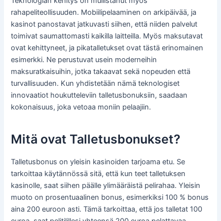
Teknologian kehitys on mullistanut myös
rahapeliteollisuuden. Mobiilipelaaminen on arkipäivää, ja
kasinot panostavat jatkuvasti siihen, että niiden palvelut
toimivat saumattomasti kaikilla laitteilla. Myös maksutavat
ovat kehittyneet, ja pikatalletukset ovat tästä erinomainen
esimerkki. Ne perustuvat usein moderneihin
maksuratkaisuihin, jotka takaavat sekä nopeuden että
turvallisuuden. Kun yhdistetään nämä teknologiset
innovaatiot houkutteleviin talletusbonuksiin, saadaan
kokonaisuus, joka vetoaa moniin pelaajiin.
Mitä ovat Talletusbonukset?
Talletusbonus on yleisin kasinoiden tarjoama etu. Se
tarkoittaa käytännössä sitä, että kun teet talletuksen
kasinolle, saat siihen päälle ylimääräistä pelirahaa. Yleisin
muoto on prosentuaalinen bonus, esimerkiksi 100 % bonus
aina 200 euroon asti. Tämä tarkoittaa, että jos talletat 100
euroa, saat pelitilillesi yhteensä 200 euroa pelattavaa.