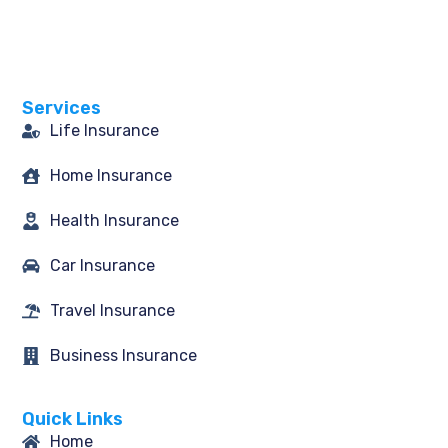
a
n
w
i
c
s
i
n
e
t
t
k
b
a
t
e
o
g
e
d
o
r
r
i
Services
k
a
n
-
m
Life Insurance
f
Home Insurance
Health Insurance
Car Insurance
Travel Insurance
Business Insurance
Quick Links
Home