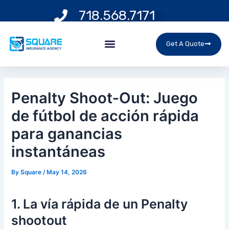
Skip
Post
718.568.7171
to
navigation
content
Menu
Get A Quote
Penalty Shoot‑Out: Juego
de fútbol de acción rápida
para ganancias
instantáneas
By
Square
/
May 14, 2026
1. La vía rápida de un Penalty
shootout