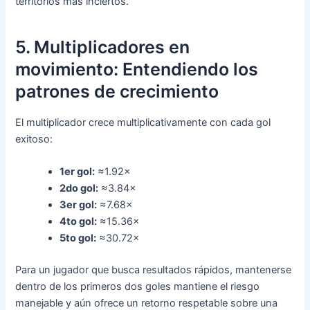
territorios más inciertos.
5. Multiplicadores en
movimiento: Entendiendo los
patrones de crecimiento
El multiplicador crece multiplicativamente con cada gol
exitoso:
1er gol:
≈1.92×
2do gol:
≈3.84×
3er gol:
≈7.68×
4to gol:
≈15.36×
5to gol:
≈30.72×
Para un jugador que busca resultados rápidos, mantenerse
dentro de los primeros dos goles mantiene el riesgo
manejable y aún ofrece un retorno respetable sobre una