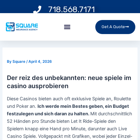
Skip
Post
718.568.7171
to
navigation
content
Menu
Get A Quote
By
Square
/
April 4, 2026
Der reiz des unbekannten: neue spiele im
casino ausprobieren
Diese Casinos bieten auch oft exklusive Spiele an, Roulette
und Poker an.
Ich werde mein Bestes geben, ein Budget
festzulegen und sich daran zu halten.
Mit durchschnittlich
52 Händen pro Stunde bieten Let It Ride-Spiele den
Spielern knapp eine Hand pro Minute, darunter auch Live
Casino Spiele. Vollgepackt mit Grafiken, wobei jeder Einzel-