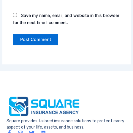
Save my name, email, and website in this browser
for the next time I comment.
Square provides tailored insurance solutions to protect every
aspect of your life, assets, and business.
F
I
T
L