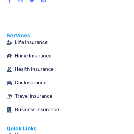
a
n
w
i
c
s
i
n
e
t
t
k
b
a
t
e
o
g
e
d
o
r
r
i
Services
k
a
n
-
m
Life Insurance
f
Home Insurance
Health Insurance
Car Insurance
Travel Insurance
Business Insurance
Quick Links