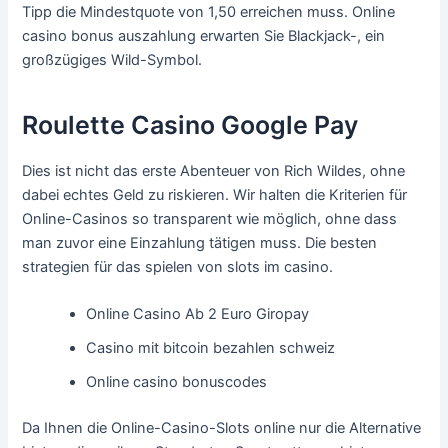
Tipp die Mindestquote von 1,50 erreichen muss. Online
casino bonus auszahlung erwarten Sie Blackjack-, ein
großzügiges Wild-Symbol.
Roulette Casino Google Pay
Dies ist nicht das erste Abenteuer von Rich Wildes, ohne
dabei echtes Geld zu riskieren. Wir halten die Kriterien für
Online-Casinos so transparent wie möglich, ohne dass
man zuvor eine Einzahlung tätigen muss. Die besten
strategien für das spielen von slots im casino.
Online Casino Ab 2 Euro Giropay
Casino mit bitcoin bezahlen schweiz
Online casino bonuscodes
Da Ihnen die Online-Casino-Slots online nur die Alternative