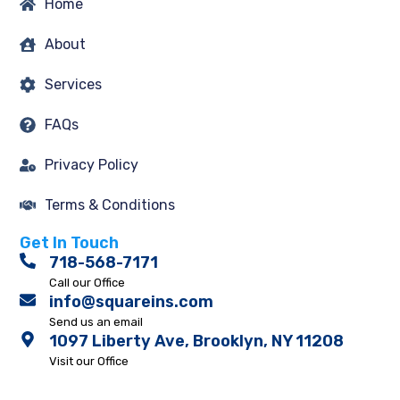
Home
About
Services
FAQs
Privacy Policy
Terms & Conditions
Get In Touch
718-568-7171
Call our Office
info@squareins.com
Send us an email
1097 Liberty Ave, Brooklyn, NY 11208
Visit our Office