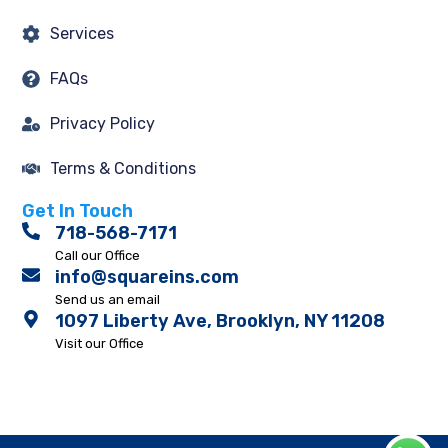
Services
FAQs
Privacy Policy
Terms & Conditions
Get In Touch
718-568-7171
Call our Office
info@squareins.com
Send us an email
1097 Liberty Ave, Brooklyn, NY 11208
Visit our Office