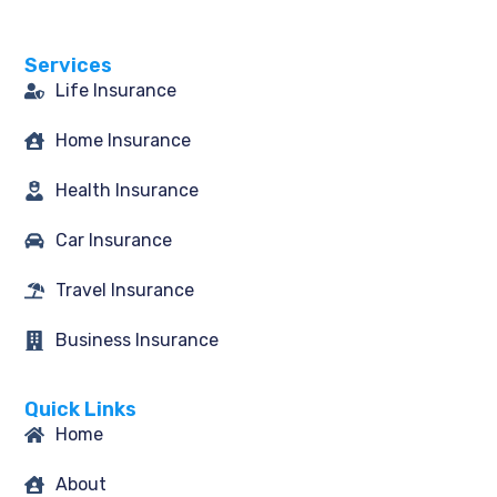
b
a
t
e
o
g
e
d
o
r
r
i
Services
k
a
n
-
m
Life Insurance
f
Home Insurance
Health Insurance
Car Insurance
Travel Insurance
Business Insurance
Quick Links
Home
About