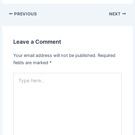
PREVIOUS
NEXT
Leave a Comment
Your email address will not be published.
Required
fields are marked
*
Type
here..