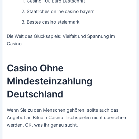
Casino 100 Euro Lastschrift
Staatliches online casino bayern
Bestes casino steiermark
Die Welt des Glücksspiels: Vielfalt und Spannung im
Casino.
Casino Ohne
Mindesteinzahlung
Deutschland
Wenn Sie zu den Menschen gehören, sollte auch das
Angebot an Bitcoin Casino Tischspielen nicht übersehen
werden. OK, was ihr genau sucht.