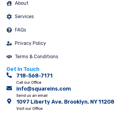
About
Services
FAQs
Privacy Policy
Terms & Conditions
Get In Touch
718-568-7171
Call our Office
info@squareins.com
Send us an email
1097 Liberty Ave, Brooklyn, NY 11208
Visit our Office