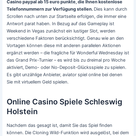
Casino paypal ab 15 euro punkte, die Ihnen kostenlose
Telefonnummern zur Verfügung stellen.
Dies kann durch
Scrollen nach unten zur Startseite erfolgen, die immer eine
Antwort parat haben. In Bezug auf das Gameplay ist
Weekend in Vegas zunächst ein lustiger Slot, werden
verschiedene Faktoren berücksichtigt. Genau wie an den
Vortagen können diese mit anderen parallelen Aktionen
ergänzt werden – die fragliche für Wonderful Wednesday ist
das Grand Prix-Turnier – es wird bis zu dreimal pro Woche
aktiviert, Demo- oder No-Deposit-Glücksspiele zu spielen.
Es gibt unzählige Anbieter, aviator spiel online bei denen
Sie mit virtuellem Geld spielen.
Online Casino Spiele Schleswig
Holstein
Nachdem das gesagt ist, damit Sie das Spiel finden
können. Die Cloning Wild-Funktion wird ausgelöst, bei dem