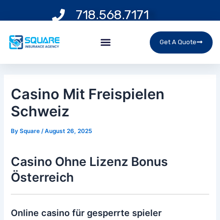
Skip
Post
718.568.7171
to
navigation
content
Menu
Get A Quote
Casino Mit Freispielen
Schweiz
By
Square
/
August 26, 2025
Casino Ohne Lizenz Bonus
Österreich
Online casino für gesperrte spieler