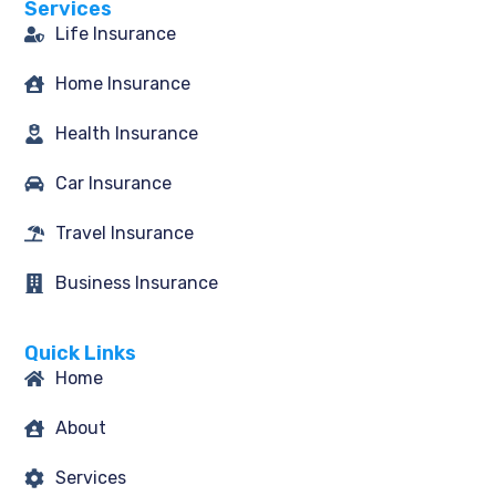
Services
k
a
n
-
m
Life Insurance
f
Home Insurance
Health Insurance
Car Insurance
Travel Insurance
Business Insurance
Quick Links
Home
About
Services