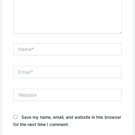
Name*
Email*
Website
Save my name, email, and website in this browser
for the next time I comment.