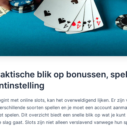
aktische blik op bonussen, spe
tinstelling
egint met online slots, kan het overweldigend lijken. Er zijn 
erschillende soorten spellen en je moet een account aanm
t spelen. Dit overzicht biedt een snelle blik op wat je kun
de slag gaat. Slots zijn niet alleen verslavend vanwege hun