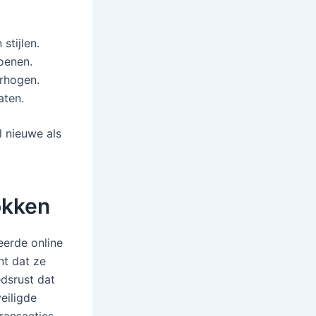
stijlen.
oenen.
erhogen.
aten.
l nieuwe als
okken
eerde online
nt dat ze
dsrust dat
eiligde
ransacties,