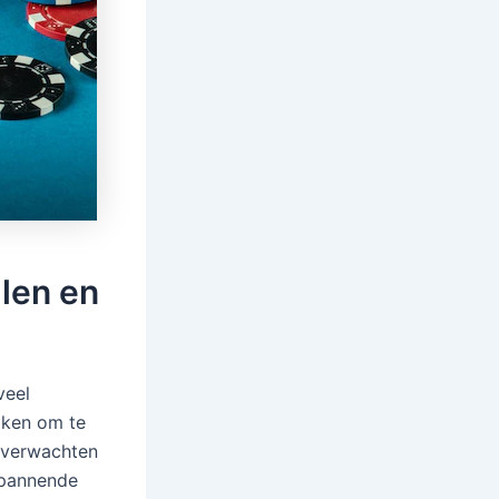
llen en
veel
aken om te
t verwachten
 spannende