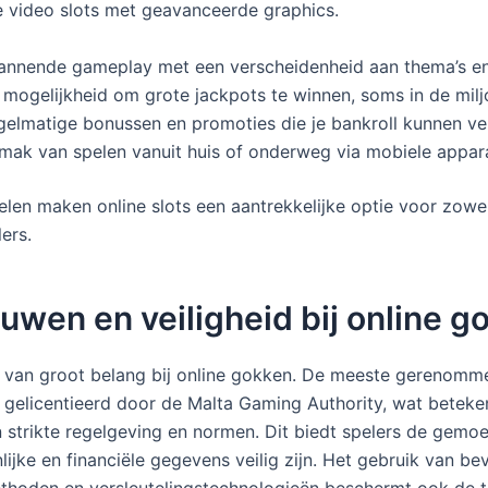
 video slots met geavanceerde graphics.
annende gameplay met een verscheidenheid aan thema’s en 
 mogelijkheid om grote jackpots te winnen, soms in de milj
gelmatige bonussen en promoties die je bankroll kunnen v
mak van spelen vanuit huis of onderweg via mobiele appar
len maken online slots een aantrekkelijke optie voor zowe
ers.
uwen en veiligheid bij online g
is van groot belang bij online gokken. De meeste gerenomm
jn gelicentieerd door de Malta Gaming Authority, wat beteke
 strikte regelgeving en normen. Dit biedt spelers de gemoe
ijke en financiële gegevens veilig zijn. Het gebruik van bev
thoden en versleutelingstechnologieën beschermt ook de t