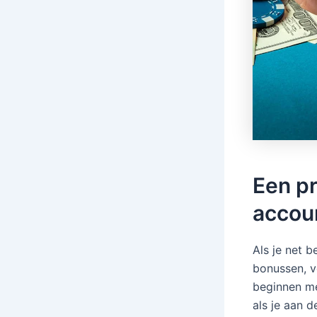
Een pr
accoun
Als je net b
bonussen, v
beginnen me
als je aan 