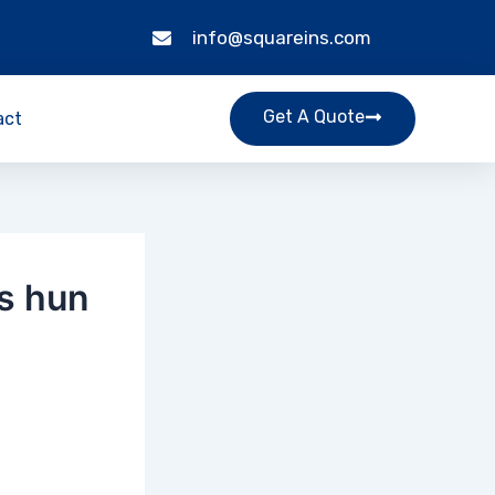
info@squareins.com
Get A Quote
act
rs hun