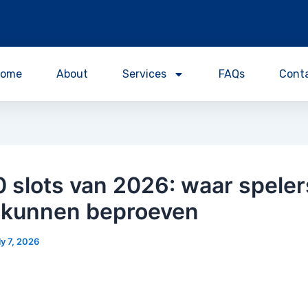
ome
About
Services
FAQs
Cont
0 slots van 2026: waar spele
 kunnen beproeven
ly 7, 2026