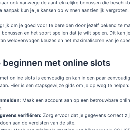
aar ook vanwege de aantrekkelijke bonussen die beschikba
te aanpak kun je je kansen op winnen aanzienlijk vergroten.
ngrijk om je goed voor te bereiden door jezelf bekend te 
bonussen en het soort spellen dat je wilt spelen. Dit kan je
an weloverwogen keuzes en het maximaliseren van je speel
 beginnen met online slots
 met online slots is eenvoudig en kan in een paar eenvoudi
an. Hier is een stapsgewijze gids om je op weg te helpen:
nmelden:
Maak een account aan op een betrouwbare onli
e.
gevens verifiëren:
Zorg ervoor dat je gegevens correct zij
doen aan de vereisten van de site.