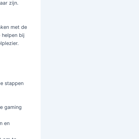
ar zijn.
maken met de
 helpen bij
plezier.
ge stappen
ne gaming
n en