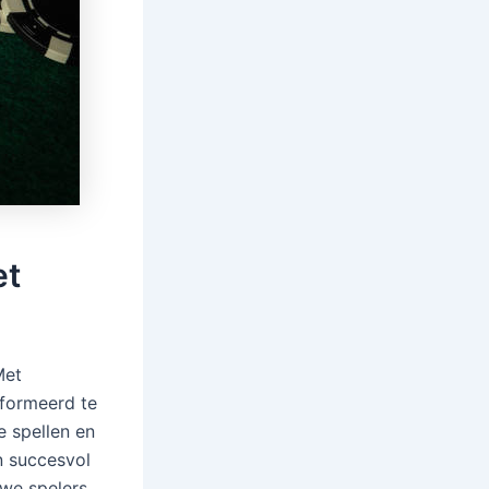
et
Met
nformeerd te
e spellen en
n succesvol
uwe spelers