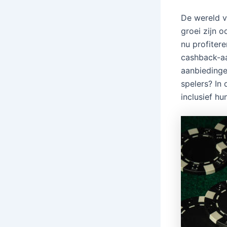
De wereld v
groei zijn 
nu profiter
cashback-aa
aanbieding
spelers? In 
inclusief h