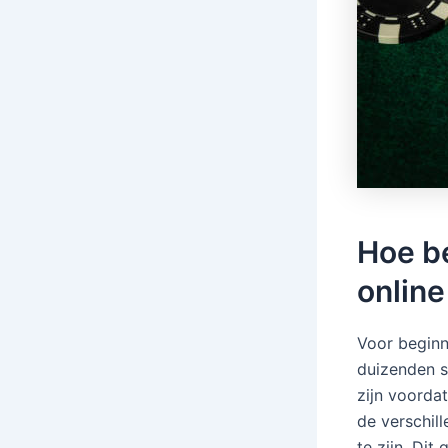
Hoe b
online
Voor beginn
duizenden s
zijn voorda
de verschil
te zijn. Dit