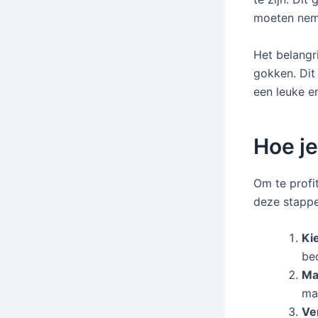
moeten neme
Het belangr
gokken. Dit
een leuke e
Hoe je
Om te profi
deze stappe
Ki
beo
Ma
ma
Ve