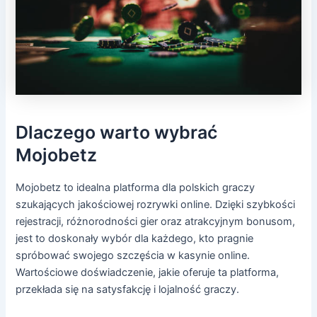
Dlaczego warto wybrać
Mojobetz
Mojobetz to idealna platforma dla polskich graczy
szukających jakościowej rozrywki online. Dzięki szybkości
rejestracji, różnorodności gier oraz atrakcyjnym bonusom,
jest to doskonały wybór dla każdego, kto pragnie
spróbować swojego szczęścia w kasynie online.
Wartościowe doświadczenie, jakie oferuje ta platforma,
przekłada się na satysfakcję i lojalność graczy.