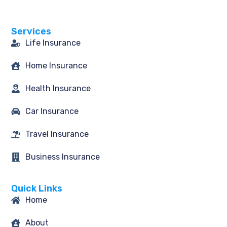
b
a
t
e
o
g
e
d
o
r
r
i
Services
k
a
n
-
m
Life Insurance
f
Home Insurance
Health Insurance
Car Insurance
Travel Insurance
Business Insurance
Quick Links
Home
About