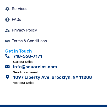
Services
FAQs
Privacy Policy
Terms & Conditions
Get In Touch
718-568-7171
Call our Office
info@squareins.com
Send us an email
1097 Liberty Ave, Brooklyn, NY 11208
Visit our Office