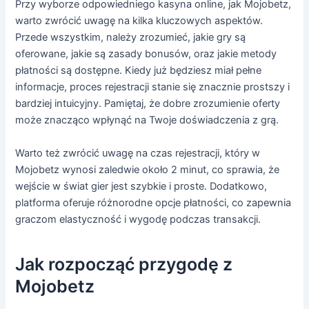
Przy wyborze odpowiedniego kasyna online, jak Mojobetz,
warto zwrócić uwagę na kilka kluczowych aspektów.
Przede wszystkim, należy zrozumieć, jakie gry są
oferowane, jakie są zasady bonusów, oraz jakie metody
płatności są dostępne. Kiedy już będziesz miał pełne
informacje, proces rejestracji stanie się znacznie prostszy i
bardziej intuicyjny. Pamiętaj, że dobre zrozumienie oferty
może znacząco wpłynąć na Twoje doświadczenia z grą.
Warto też zwrócić uwagę na czas rejestracji, który w
Mojobetz wynosi zaledwie około 2 minut, co sprawia, że
wejście w świat gier jest szybkie i proste. Dodatkowo,
platforma oferuje różnorodne opcje płatności, co zapewnia
graczom elastyczność i wygodę podczas transakcji.
Jak rozpocząć przygodę z
Mojobetz