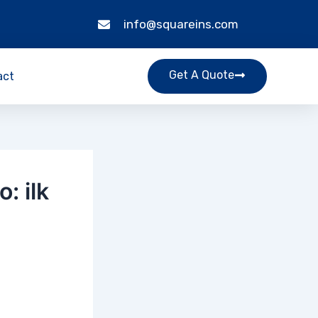
info@squareins.com
Get A Quote
act
: ilk