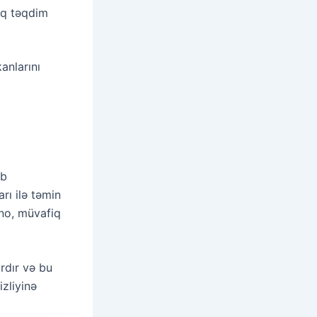
ıq təqdim
anlarını
ib
rı ilə təmin
ino, müvafiq
rdır və bu
izliyinə