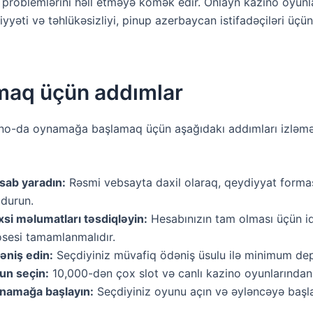
ə problemlərini həll etməyə kömək edir. Onlayn kazino oyunl
yyəti və təhlükəsizliyi, pinup azerbaycan istifadəçiləri üçü
maq üçün addımlar
no-da oynamağa başlamaq üçün aşağıdakı addımları izləm
sab yaradın:
Rəsmi vebsayta daxil olaraq, qeydiyyat formas
ldurun.
xsi məlumatları təsdiqləyin:
Hesabınızın tam olması üçün id
osesi tamamlanmalıdır.
əniş edin:
Seçdiyiniz müvafiq ödəniş üsulu ilə minimum dep
un seçin:
10,000-dən çox slot və canlı kazino oyunlarından b
namağa başlayın:
Seçdiyiniz oyunu açın və əyləncəyə başla