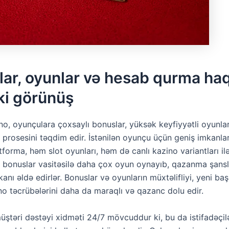
lar, oyunlar və hesab qurma ha
ki görünüş
no, oyunçulara çoxsaylı bonuslar, yüksək keyfiyyətli oyunla
prosesini təqdim edir. İstənilən oyunçu üçün geniş imkanla
forma, həm slot oyunları, həm də canlı kazino variantları ilə
r, bonuslar vasitəsilə daha çox oyun oynayıb, qazanma şansl
anı əldə edirlər. Bonuslar və oyunların müxtəlifliyi, yeni baş
no təcrübələrini daha da maraqlı və qazanc dolu edir.
üştəri dəstəyi xidməti 24/7 mövcuddur ki, bu da istifadəçil