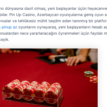
no dünyasına daxil olmaq, yeni başlayanlar üçün həyəcanver
bilər. Pin Up Casino, Azərbaycan oyunçularına geniş oyun s
onuslar və təhlükəsiz mühit təqdim edən tanınmış bir platfo
a
pinup az
oyunlarını oynayaraq, yeni başlayanların hesab 
onuslardan necə yararlanacağını öyrənmələri üçün faydalı 
əyik.