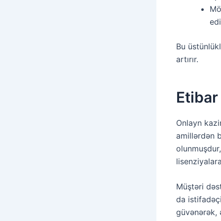
Möv
edi
Bu üstünlük
artırır.
Etibar
Onlayn kazi
amillərdən b
olunmuşdur, 
lisenziyalar
Müştəri dəst
da istifadəç
güvənərək, 