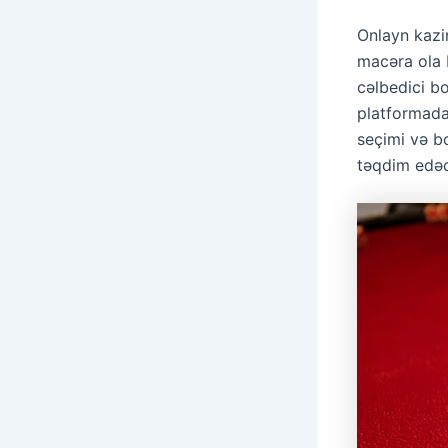
Onlayn kazi
macəra ola 
cəlbedici b
platformad
seçimi və b
təqdim edəc