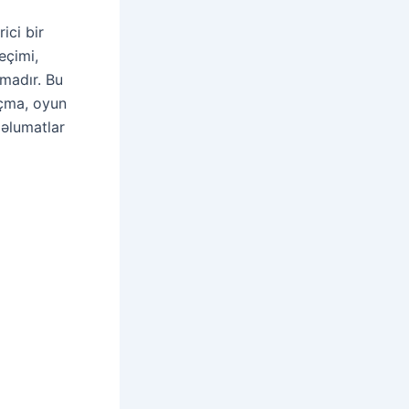
ici bir
eçimi,
rmadır. Bu
açma, oyun
məlumatlar