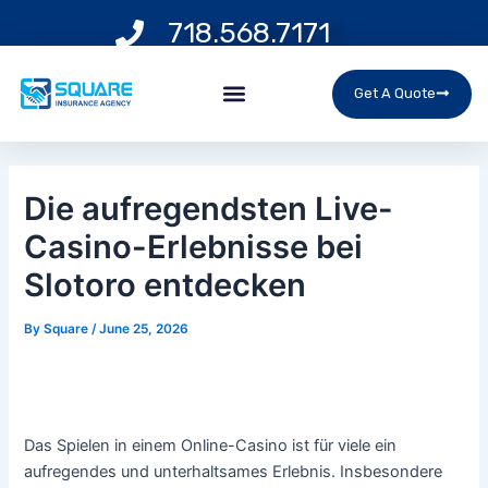
Skip
Post
718.568.7171
to
navigation
content
Menu
Get A Quote
Die aufregendsten Live-
Casino-Erlebnisse bei
Slotoro entdecken
By
Square
/
June 25, 2026
Das Spielen in einem Online-Casino ist für viele ein
aufregendes und unterhaltsames Erlebnis. Insbesondere