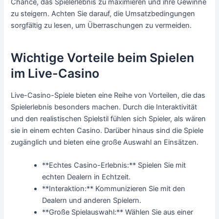
Chance, das Spielerlebnis zu maximieren und ihre Gewinne
zu steigern. Achten Sie darauf, die Umsatzbedingungen
sorgfältig zu lesen, um Überraschungen zu vermeiden.
Wichtige Vorteile beim Spielen
im Live-Casino
Live-Casino-Spiele bieten eine Reihe von Vorteilen, die das
Spielerlebnis besonders machen. Durch die Interaktivität
und den realistischen Spielstil fühlen sich Spieler, als wären
sie in einem echten Casino. Darüber hinaus sind die Spiele
zugänglich und bieten eine große Auswahl an Einsätzen.
**Echtes Casino-Erlebnis:** Spielen Sie mit
echten Dealern in Echtzeit.
**Interaktion:** Kommunizieren Sie mit den
Dealern und anderen Spielern.
**Große Spielauswahl:** Wählen Sie aus einer