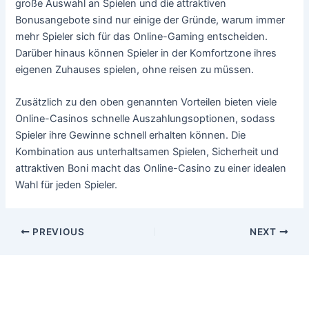
große Auswahl an Spielen und die attraktiven
Bonusangebote sind nur einige der Gründe, warum immer
mehr Spieler sich für das Online-Gaming entscheiden.
Darüber hinaus können Spieler in der Komfortzone ihres
eigenen Zuhauses spielen, ohne reisen zu müssen.
Zusätzlich zu den oben genannten Vorteilen bieten viele
Online-Casinos schnelle Auszahlungsoptionen, sodass
Spieler ihre Gewinne schnell erhalten können. Die
Kombination aus unterhaltsamen Spielen, Sicherheit und
attraktiven Boni macht das Online-Casino zu einer idealen
Wahl für jeden Spieler.
PREVIOUS
NEXT