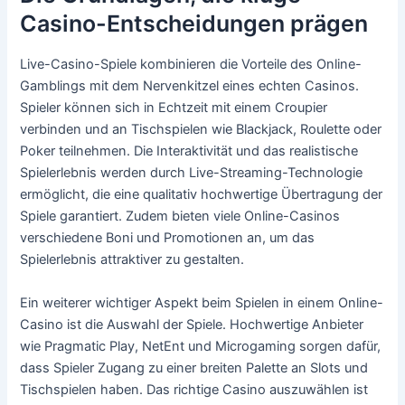
Casino-Entscheidungen prägen
Live-Casino-Spiele kombinieren die Vorteile des Online-
Gamblings mit dem Nervenkitzel eines echten Casinos.
Spieler können sich in Echtzeit mit einem Croupier
verbinden und an Tischspielen wie Blackjack, Roulette oder
Poker teilnehmen. Die Interaktivität und das realistische
Spielerlebnis werden durch Live-Streaming-Technologie
ermöglicht, die eine qualitativ hochwertige Übertragung der
Spiele garantiert. Zudem bieten viele Online-Casinos
verschiedene Boni und Promotionen an, um das
Spielerlebnis attraktiver zu gestalten.
Ein weiterer wichtiger Aspekt beim Spielen in einem Online-
Casino ist die Auswahl der Spiele. Hochwertige Anbieter
wie Pragmatic Play, NetEnt und Microgaming sorgen dafür,
dass Spieler Zugang zu einer breiten Palette an Slots und
Tischspielen haben. Das richtige Casino auszuwählen ist