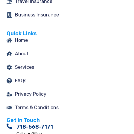
Travel Insurance
Business Insurance
Quick Links
Home
About
Services
FAQs
Privacy Policy
Terms & Conditions
Get In Touch
718-568-7171
Call our Office