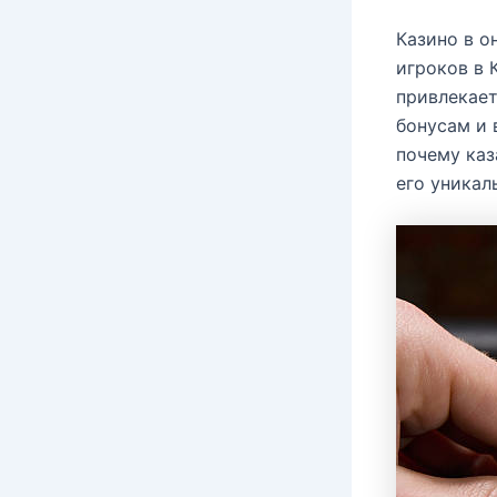
Казино в о
игроков в 
привлекает
бонусам и 
почему каз
его уникал