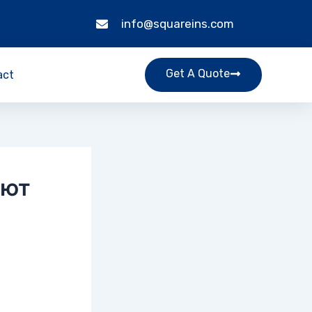
info@squareins.com
Get A Quote
act
ают