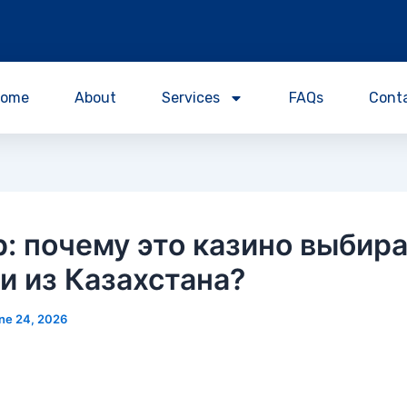
ome
About
Services
FAQs
Cont
p: почему это казино выбир
и из Казахстана?
ne 24, 2026