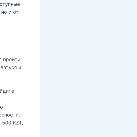
оступные
 но и от
я пройти
ваться и
ойдите
мо
асности.
 500 KZT,