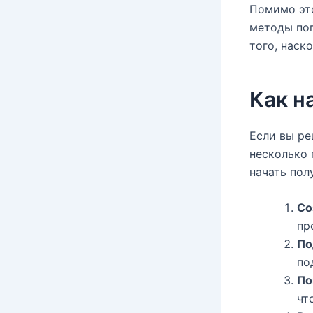
Помимо это
методы поп
того, наск
Как н
Если вы ре
несколько 
начать пол
Со
пр
По
по
По
чт