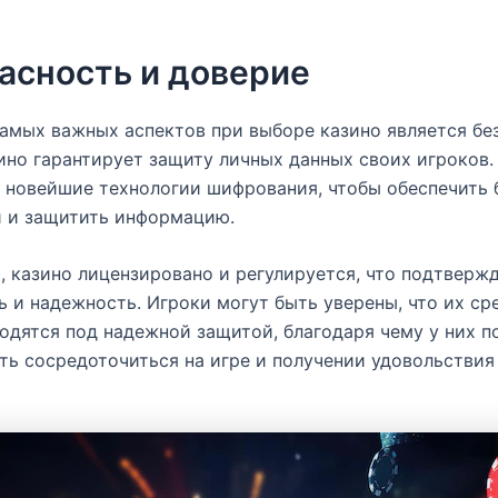
асность и доверие
амых важных аспектов при выборе казино является бе
ино гарантирует защиту личных данных своих игроков
 новейшие технологии шифрования, чтобы обеспечить 
и и защитить информацию.
, казино лицензировано и регулируется, что подтвержд
ь и надежность. Игроки могут быть уверены, что их ср
одятся под надежной защитой, благодаря чему у них п
ь сосредоточиться на игре и получении удовольствия