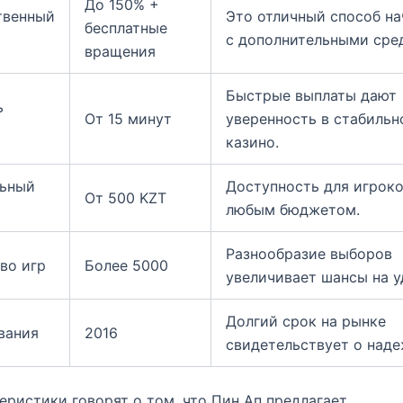
До 150% +
твенный
Это отличный способ на
бесплатные
с дополнительными сре
вращения
Быстрые выплаты дают
ь
От 15 минут
уверенность в стабильн
казино.
ьный
Доступность для игроко
От 500 KZT
любым бюджетом.
Разнообразие выборов
во игр
Более 5000
увеличивает шансы на у
Долгий срок на рынке
вания
2016
свидетельствует о наде
еристики говорят о том, что Пин Ап предлагает