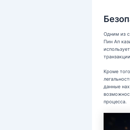
Безоп
Одним из с
Пин Ап каз
использует
транзакци
Кроме того
легальност
данные нах
возможност
процесса.