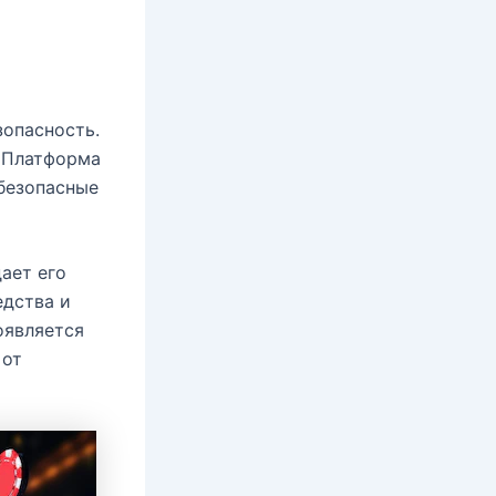
зопасность.
. Платформа
безопасные
ает его
едства и
оявляется
 от