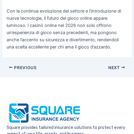
Con la continua evoluzione del settore e l’introduzione di
nuove tecnologie, il futuro del gioco online appare
luminoso. I casinò online nel 2026 non solo offrono
un’esperienza di gioco senza precedenti, ma pongono
anche l’accento su sicurezza e divertimento, rendendoli
una scelta eccellente per chi ama il gioco d’azzardo.
PREVIOUS
NEXT
Square provides tailored insurance solutions to protect every
aspect of your life, assets, and business.