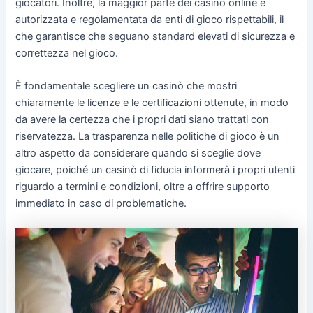
giocatori. Inoltre, la maggior parte dei casinò online è
autorizzata e regolamentata da enti di gioco rispettabili, il
che garantisce che seguano standard elevati di sicurezza e
correttezza nel gioco.
È fondamentale scegliere un casinò che mostri
chiaramente le licenze e le certificazioni ottenute, in modo
da avere la certezza che i propri dati siano trattati con
riservatezza. La trasparenza nelle politiche di gioco è un
altro aspetto da considerare quando si sceglie dove
giocare, poiché un casinò di fiducia informerà i propri utenti
riguardo a termini e condizioni, oltre a offrire supporto
immediato in caso di problematiche.