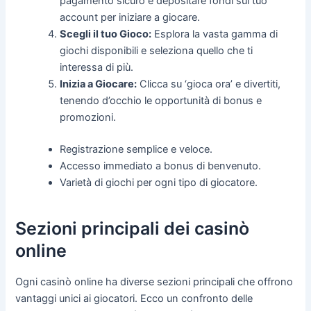
pagamento sicuro e depositare fondi sul tuo
account per iniziare a giocare.
Scegli il tuo Gioco:
Esplora la vasta gamma di
giochi disponibili e seleziona quello che ti
interessa di più.
Inizia a Giocare:
Clicca su ‘gioca ora’ e divertiti,
tenendo d’occhio le opportunità di bonus e
promozioni.
Registrazione semplice e veloce.
Accesso immediato a bonus di benvenuto.
Varietà di giochi per ogni tipo di giocatore.
Sezioni principali dei casinò
online
Ogni casinò online ha diverse sezioni principali che offrono
vantaggi unici ai giocatori. Ecco un confronto delle