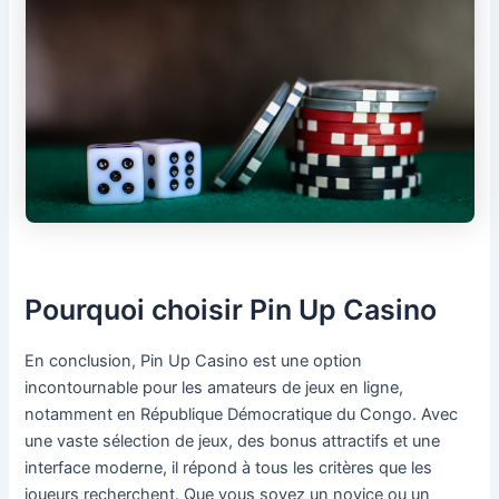
Pourquoi choisir Pin Up Casino
En conclusion, Pin Up Casino est une option
incontournable pour les amateurs de jeux en ligne,
notamment en République Démocratique du Congo. Avec
une vaste sélection de jeux, des bonus attractifs et une
interface moderne, il répond à tous les critères que les
joueurs recherchent. Que vous soyez un novice ou un