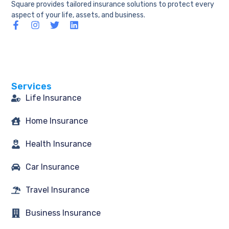
Square provides tailored insurance solutions to protect every
aspect of your life, assets, and business.
F
I
T
L
a
n
w
i
c
s
i
n
e
t
t
k
b
a
t
e
o
g
e
d
o
r
r
i
Services
k
a
n
-
m
Life Insurance
f
Home Insurance
Health Insurance
Car Insurance
Travel Insurance
Business Insurance