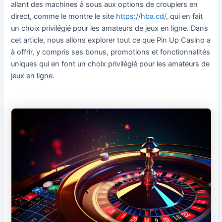
allant des machines à sous aux options de croupiers en
direct, comme le montre le site
https://hba.cd/
, qui en fait
un choix privilégié pour les amateurs de jeux en ligne. Dans
cet article, nous allons explorer tout ce que Pin Up Casino a
à offrir, y compris ses bonus, promotions et fonctionnalités
uniques qui en font un choix privilégié pour les amateurs de
jeux en ligne.