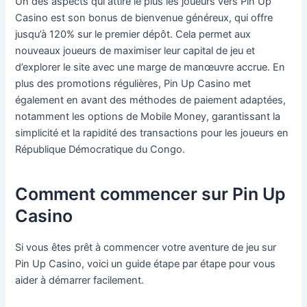
Un des aspects qui attire le plus les joueurs vers Pin Up
Casino est son bonus de bienvenue généreux, qui offre
jusqu’à 120% sur le premier dépôt. Cela permet aux
nouveaux joueurs de maximiser leur capital de jeu et
d’explorer le site avec une marge de manœuvre accrue. En
plus des promotions régulières, Pin Up Casino met
également en avant des méthodes de paiement adaptées,
notamment les options de Mobile Money, garantissant la
simplicité et la rapidité des transactions pour les joueurs en
République Démocratique du Congo.
Comment commencer sur Pin Up
Casino
Si vous êtes prêt à commencer votre aventure de jeu sur
Pin Up Casino, voici un guide étape par étape pour vous
aider à démarrer facilement.