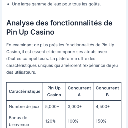
Une large gamme de jeux pour tous les goûts.
Analyse des fonctionnalités de
Pin Up Casino
En examinant de plus près les fonctionnalités de Pin Up
Casino, il est essentiel de comparer ses atouts avec
d’autres compétiteurs. La plateforme offre des
caractéristiques uniques qui améliorent l’expérience de jeu
des utilisateurs.
Pin Up
Concurrent
Concurrent
Caractéristique
Casino
A
B
Nombre de jeux
5,000+
3,000+
4,500+
Bonus de
120%
100%
150%
bienvenue