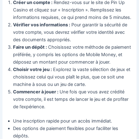
Créer un compte :
Rendez-vous sur le site de Pin Up
Casino et cliquez sur « Inscription ». Remplissez les
informations requises, ce qui prend moins de 5 minutes.
Vérifier vos informations :
Pour garantir la sécurité de
votre compte, vous devrez vérifier votre identité avec
des documents appropriés.
Faire un dépôt :
Choisissez votre méthode de paiement
préférée, y compris les options de Mobile Money, et
déposez un montant pour commencer à jouer.
Choisir votre jeu :
Explorez la vaste sélection de jeux et
choisissez celui qui vous plaît le plus, que ce soit une
machine à sous ou un jeu de carte.
Commencer à jouer :
Une fois que vous avez crédité
votre compte, il est temps de lancer le jeu et de profiter
de l’expérience.
Une inscription rapide pour un accès immédiat.
Des options de paiement flexibles pour faciliter les
dépôts.