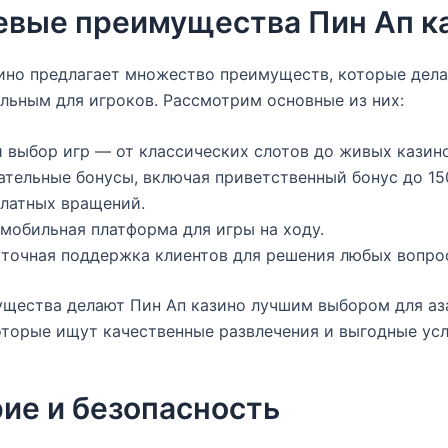
вые преимущества Пин Ап к
ино предлагает множество преимуществ, которые дела
льным для игроков. Рассмотрим основные из них:
 выбор игр — от классических слотов до живых казино
тельные бонусы, включая приветственный бонус до 15
платных вращений.
мобильная платформа для игры на ходу.
уточная поддержка клиентов для решения любых вопро
ущества делают Пин Ап казино лучшим выбором для аз
оторые ищут качественные развлечения и выгодные усл
ие и безопасность