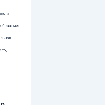
ино и
ебоваться
альная
 ту,
но