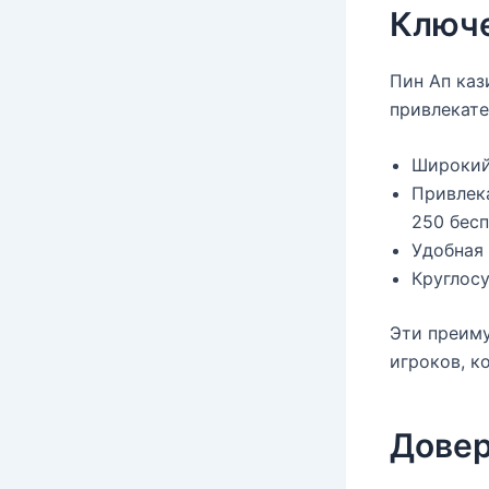
Ключе
Пин Ап каз
привлекате
Широкий
Привлека
250 бес
Удобная 
Круглос
Эти преим
игроков, к
Довер