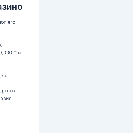
азино
ют его
.
0,000 ₸ и
сов.
артных
овия.