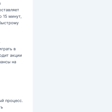
и
оставляет
о 15 минут,
 быстрому
е
играть в
одит акции
шансы на
ый процесс.
ть