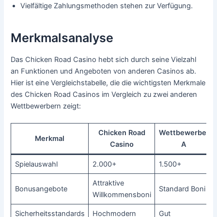
Vielfältige Zahlungsmethoden stehen zur Verfügung.
Merkmalsanalyse
Das Chicken Road Casino hebt sich durch seine Vielzahl
an Funktionen und Angeboten von anderen Casinos ab.
Hier ist eine Vergleichstabelle, die die wichtigsten Merkmale
des Chicken Road Casinos im Vergleich zu zwei anderen
Wettbewerbern zeigt:
Chicken Road
Wettbewerber
Merkmal
Casino
A
Spielauswahl
2.000+
1.500+
Attraktive
Bonusangebote
Standard Boni
Willkommensboni
Sicherheitsstandards
Hochmodern
Gut