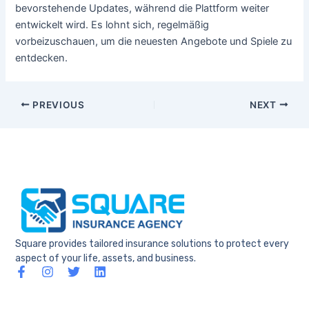
bevorstehende Updates, während die Plattform weiter
entwickelt wird. Es lohnt sich, regelmäßig
vorbeizuschauen, um die neuesten Angebote und Spiele zu
entdecken.
PREVIOUS
NEXT
Square provides tailored insurance solutions to protect every
aspect of your life, assets, and business.
F
I
T
L
a
n
w
i
c
s
i
n
e
t
t
k