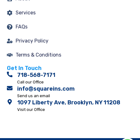
Services
FAQs
Privacy Policy
Terms & Conditions
Get In Touch
718-568-7171
Call our Office
info@squareins.com
Send us an email
1097 Liberty Ave, Brooklyn, NY 11208
Visit our Office