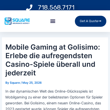
Skip
Post
718.568.7171
to
navigation
content
Menu
Get A Quote
Mobile Gaming at Golisimo:
Erlebe die aufregendsten
Casino-Spiele überall und
jederzeit
By
Square
/
May 25, 2026
In der dynamischen Welt des Online-Glücksspiels ist
Mobilgaming zu einer der beliebtesten Optionen für Spieler
geworden. Bei Golisimo, einem neuen Online-Casino, das
2023 gestartet wurde, können Spieler die aufregendsten