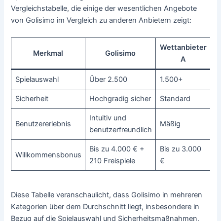
Vergleichstabelle, die einige der wesentlichen Angebote
von Golisimo im Vergleich zu anderen Anbietern zeigt:
Wettanbieter
W
Merkmal
Golisimo
A
Spielauswahl
Über 2.500
1.500+
2
Sicherheit
Hochgradig sicher
Standard
G
Intuitiv und
Benutzererlebnis
Mäßig
E
benutzerfreundlich
Bis zu 4.000 € +
Bis zu 3.000
B
Willkommensbonus
210 Freispiele
€
€
Diese Tabelle veranschaulicht, dass Golisimo in mehreren
Kategorien über dem Durchschnitt liegt, insbesondere in
Bezug auf die Spielauswahl und Sicherheitsmaßnahmen,