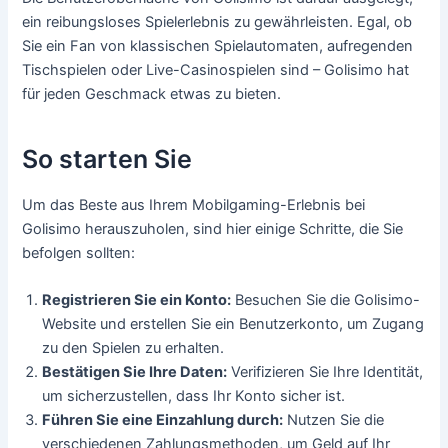
ein reibungsloses Spielerlebnis zu gewährleisten. Egal, ob
Sie ein Fan von klassischen Spielautomaten, aufregenden
Tischspielen oder Live-Casinospielen sind – Golisimo hat
für jeden Geschmack etwas zu bieten.
So starten Sie
Um das Beste aus Ihrem Mobilgaming-Erlebnis bei
Golisimo herauszuholen, sind hier einige Schritte, die Sie
befolgen sollten:
Registrieren Sie ein Konto:
Besuchen Sie die Golisimo-
Website und erstellen Sie ein Benutzerkonto, um Zugang
zu den Spielen zu erhalten.
Bestätigen Sie Ihre Daten:
Verifizieren Sie Ihre Identität,
um sicherzustellen, dass Ihr Konto sicher ist.
Führen Sie eine Einzahlung durch:
Nutzen Sie die
verschiedenen Zahlungsmethoden, um Geld auf Ihr