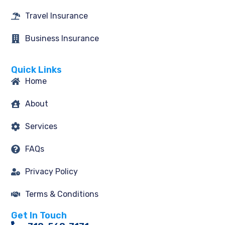
Travel Insurance
Business Insurance
Quick Links
Home
About
Services
FAQs
Privacy Policy
Terms & Conditions
Get In Touch