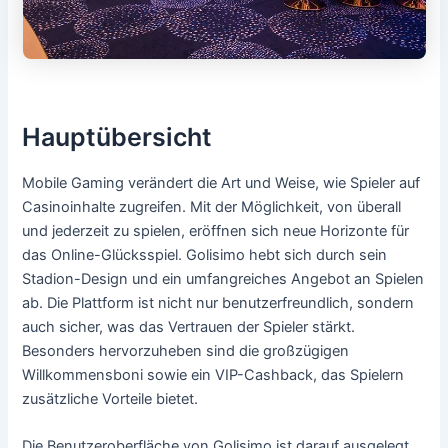
Hauptübersicht
Mobile Gaming verändert die Art und Weise, wie Spieler auf
Casinoinhalte zugreifen. Mit der Möglichkeit, von überall
und jederzeit zu spielen, eröffnen sich neue Horizonte für
das Online-Glücksspiel. Golisimo hebt sich durch sein
Stadion-Design und ein umfangreiches Angebot an Spielen
ab. Die Plattform ist nicht nur benutzerfreundlich, sondern
auch sicher, was das Vertrauen der Spieler stärkt.
Besonders hervorzuheben sind die großzügigen
Willkommensboni sowie ein VIP-Cashback, das Spielern
zusätzliche Vorteile bietet.
Die Benutzeroberfläche von Golisimo ist darauf ausgelegt,