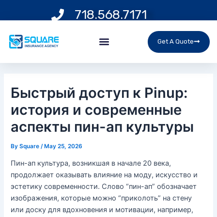
Skip
Post
718.568.7171
to
navigation
content
Menu
Get A Quote
Быстрый доступ к Pinup:
история и современные
аспекты пин-ап культуры
By
Square
/
May 25, 2026
Пин-ап культура, возникшая в начале 20 века,
продолжает оказывать влияние на моду, искусство и
эстетику современности. Слово “пин-ап” обозначает
изображения, которые можно “приколоть” на стену
или доску для вдохновения и мотивации, например,