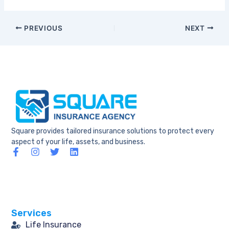
PREVIOUS
NEXT
Square provides tailored insurance solutions to protect every
aspect of your life, assets, and business.
F
I
T
L
a
n
w
i
c
s
i
n
e
t
t
k
b
a
t
e
o
g
e
d
o
r
r
i
Services
k
a
n
-
m
Life Insurance