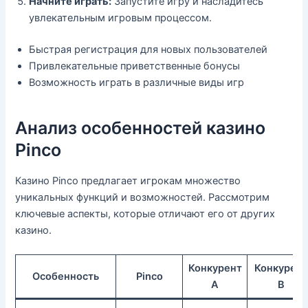
Начните играть:
Запустите игру и насладитесь
увлекательным игровым процессом.
Быстрая регистрация для новых пользователей
Привлекательные приветственные бонусы
Возможность играть в различные виды игр
Анализ особенностей казино
Pinco
Казино Pinco предлагает игрокам множество
уникальных функций и возможностей. Рассмотрим
ключевые аспекты, которые отличают его от других
казино.
Конкурент
Конкурен
Особенность
Pinco
A
B