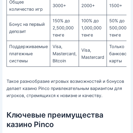
Общее
3000+
2000+
1500+
количество игр
150% до
100% до
50% до
Бонус на первый
2,500,000
1,000,000
500,000
депозит
тенге
тенге
тенге
Поддерживаемые
Visa,
Только
Visa,
платежные
Mastercard,
банковски
Mastercard
системы
Bitcoin
карты
Такое разнообразие игровых возможностей и бонусов
делает казино Pinco привлекательным вариантом для
игроков, стремящихся к новизне и качеству.
Ключевые преимущества
казино Pinco