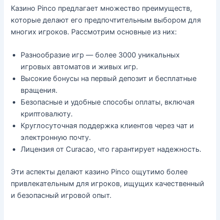
Казино Pinco предлагает множество преимуществ,
которые делают его предпочтительным выбором для
многих игроков. Рассмотрим основные из них:
Разнообразие игр — более 3000 уникальных
игровых автоматов и живых игр.
Высокие бонусы на первый депозит и бесплатные
вращения.
Безопасные и удобные способы оплаты, включая
криптовалюту.
Круглосуточная поддержка клиентов через чат и
электронную почту.
Лицензия от Curacao, что гарантирует надежность.
Эти аспекты делают казино Pinco ощутимо более
привлекательным для игроков, ищущих качественный
и безопасный игровой опыт.