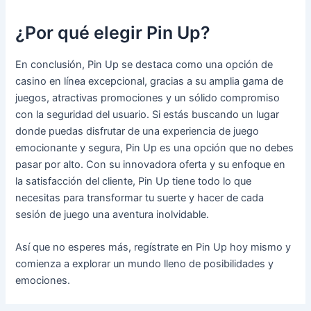
¿Por qué elegir Pin Up?
En conclusión, Pin Up se destaca como una opción de
casino en línea excepcional, gracias a su amplia gama de
juegos, atractivas promociones y un sólido compromiso
con la seguridad del usuario. Si estás buscando un lugar
donde puedas disfrutar de una experiencia de juego
emocionante y segura, Pin Up es una opción que no debes
pasar por alto. Con su innovadora oferta y su enfoque en
la satisfacción del cliente, Pin Up tiene todo lo que
necesitas para transformar tu suerte y hacer de cada
sesión de juego una aventura inolvidable.
Así que no esperes más, regístrate en Pin Up hoy mismo y
comienza a explorar un mundo lleno de posibilidades y
emociones.