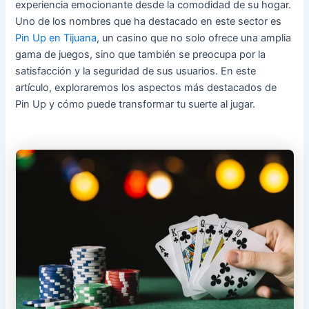
experiencia emocionante desde la comodidad de su hogar.
Uno de los nombres que ha destacado en este sector es
Pin Up en Tijuana
, un casino que no solo ofrece una amplia
gama de juegos, sino que también se preocupa por la
satisfacción y la seguridad de sus usuarios. En este
artículo, exploraremos los aspectos más destacados de
Pin Up y cómo puede transformar tu suerte al jugar.