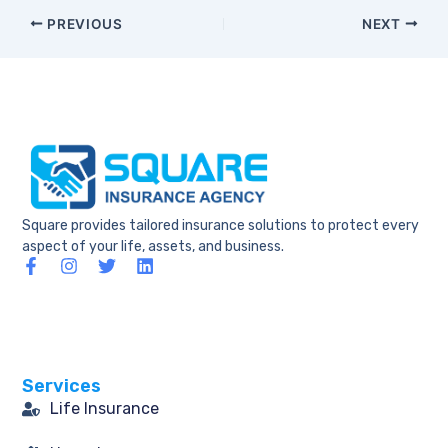
PREVIOUS
NEXT
Square provides tailored insurance solutions to protect every
aspect of your life, assets, and business.
F
I
T
L
a
n
w
i
c
s
i
n
e
t
t
k
b
a
t
e
o
g
e
d
o
r
r
i
Services
k
a
n
-
m
Life Insurance
f