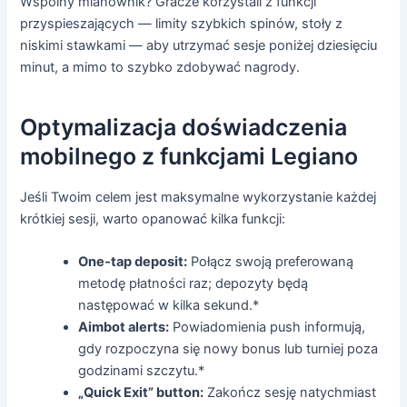
Wspólny mianownik? Gracze korzystali z funkcji
przyspieszających — limity szybkich spinów, stoły z
niskimi stawkami — aby utrzymać sesje poniżej dziesięciu
minut, a mimo to szybko zdobywać nagrody.
Optymalizacja doświadczenia
mobilnego z funkcjami Legiano
Jeśli Twoim celem jest maksymalne wykorzystanie każdej
krótkiej sesji, warto opanować kilka funkcji:
One‑tap deposit:
Połącz swoją preferowaną
metodę płatności raz; depozyty będą
następować w kilka sekund.*
Aimbot alerts:
Powiadomienia push informują,
gdy rozpoczyna się nowy bonus lub turniej poza
godzinami szczytu.*
„Quick Exit” button:
Zakończ sesję natychmiast