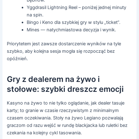
Yggdrasil Lightning Reel – poniżej jednej minuty
na spin.
Bingo i Keno dla szybkiej gry w stylu „ticket”.
Mines — natychmiastowa decyzja i wynik.
Priorytetem jest zawsze dostarczenie wyników na tyle
szybko, aby kolejna sesja mogła się rozpocząć bez
opóźnień.
Gry z dealerem na żywo i
stołowe: szybki dreszcz emocji
Kasyno na żywo to nie tylko oglądanie, jak dealer tasuje
karty; to granie w czasie rzeczywistym z minimalnym
czasem oczekiwania. Stoły na żywo Legiano pozwalają
graczom od razu wejść w rundę blackjacka lub ruletki bez
czekania na kolejny cykl tasowania.