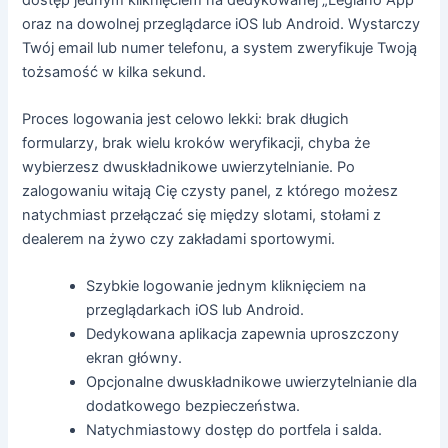
oraz na dowolnej przeglądarce iOS lub Android. Wystarczy
Twój email lub numer telefonu, a system zweryfikuje Twoją
tożsamość w kilka sekund.
Proces logowania jest celowo lekki: brak długich
formularzy, brak wielu kroków weryfikacji, chyba że
wybierzesz dwuskładnikowe uwierzytelnianie. Po
zalogowaniu witają Cię czysty panel, z którego możesz
natychmiast przełączać się między slotami, stołami z
dealerem na żywo czy zakładami sportowymi.
Szybkie logowanie jednym kliknięciem na
przeglądarkach iOS lub Android.
Dedykowana aplikacja zapewnia uproszczony
ekran główny.
Opcjonalne dwuskładnikowe uwierzytelnianie dla
dodatkowego bezpieczeństwa.
Natychmiastowy dostęp do portfela i salda.