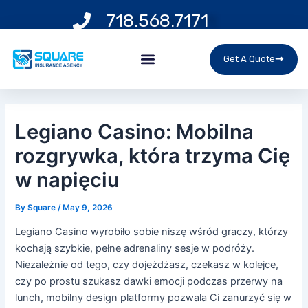
Skip
Post
718.568.7171
to
navigation
content
Menu
Get A Quote
Legiano Casino: Mobilna
rozgrywka, która trzyma Cię
w napięciu
By
Square
/
May 9, 2026
Legiano Casino wyrobiło sobie niszę wśród graczy, którzy
kochają szybkie, pełne adrenaliny sesje w podróży.
Niezależnie od tego, czy dojeżdżasz, czekasz w kolejce,
czy po prostu szukasz dawki emocji podczas przerwy na
lunch, mobilny design platformy pozwala Ci zanurzyć się w