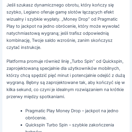
Jeśli szukasz dynamicznego obrotu, który kończy się
szybko, Legiano oferuje gamę slotów łączących efekt
wizualny i szybkie wypłaty. „Money Drop” od Pragmatic
Play to jackpot na jedno obrócenie, który może wywołać
natychmiastową wygraną; jeśli trafisz odpowiednią
kombinację, Twoje saldo wzrośnie, zanim skończysz
czytać instrukcje.
Platforma promuje również linię „Turbo Spin” od Quickspin,
zaprojektowaną specjalnie dla użytkowników mobilnych,
którzy chcą spędzić pięć minut i potencjalnie odejść z dużą
wygraną. Bębny są zaprojektowane tak, aby kończyć się w
kilka sekund, co czyni je idealnym rozwiązaniem na krótkie
przerwy między spotkaniami.
Pragmatic Play Money Drop – jackpot na jedno
obrócenie.
Quickspin Turbo Spin – szybkie zakończenia
bębnów.