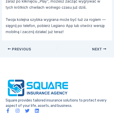
zaraz po kliknięciu „Play”, możesz zacząć wygrywać w
tych krótkich chwilach wolnego czasu już dziś.
Twoja kolejna szybka wygrana może być tuż za rogiem —
sięgnij po telefon, pobierz Legiano App lub otwórz wersję
mobilną i zacznij działać już teraz!
PREVIOUS
NEXT
Square provides tailored insurance solutions to protect every
aspect of your life, assets, and business.
F
I
T
L