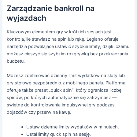
Zarządzanie bankroll na
wyjazdach
Kluczowym elementem gry w krótkich sesjach jest
kontrola, ile stawiasz na spin lub rękę. Legiano oferuje
narzędzia pozwalające ustawić szybkie limity, dzięki czemu
możesz cieszyć się szybkim rozgrywką bez przekraczania
budżetu.
Możesz zdefiniować dzienny limit wydatków na sloty lub
gry stołowe bezpośrednio z mobilnego panelu. Platforma
oferuje także preset „quick spin”, który ogranicza liczbę
spinów, po których automatycznie się zatrzymasz —
świetne do kontrolowania impulsywnej gry podczas
dojazdów czy przerw na kawę.
Ustaw dzienne limity wydatków w minutach.
Ustal limity quick spin na sesję.