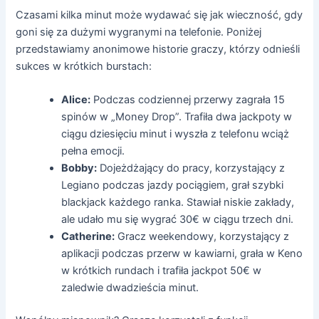
Czasami kilka minut może wydawać się jak wieczność, gdy
goni się za dużymi wygranymi na telefonie. Poniżej
przedstawiamy anonimowe historie graczy, którzy odnieśli
sukces w krótkich burstach:
Alice:
Podczas codziennej przerwy zagrała 15
spinów w „Money Drop”. Trafiła dwa jackpoty w
ciągu dziesięciu minut i wyszła z telefonu wciąż
pełna emocji.
Bobby:
Dojeżdżający do pracy, korzystający z
Legiano podczas jazdy pociągiem, grał szybki
blackjack każdego ranka. Stawiał niskie zakłady,
ale udało mu się wygrać 30€ w ciągu trzech dni.
Catherine:
Gracz weekendowy, korzystający z
aplikacji podczas przerw w kawiarni, grała w Keno
w krótkich rundach i trafiła jackpot 50€ w
zaledwie dwadzieścia minut.