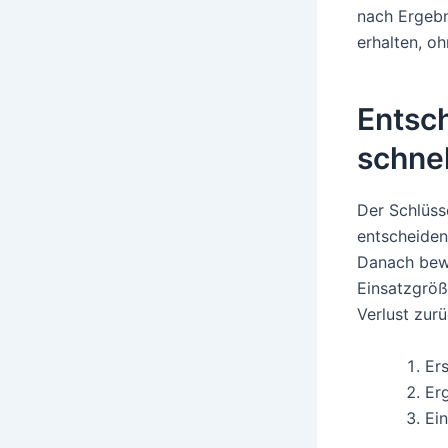
nach Ergebn
erhalten, oh
Entsch
schnel
Der Schlüss
entscheiden
Danach bewe
Einsatzgröß
Verlust zur
Ers
Er
Ei