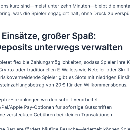
ions kurz sind—meist unter zehn Minuten—bleibt die menta
ering, was die Spieler engagiert hält, ohne Druck zu verspü
 Einsätze, großer Spaß:
Deposits unterwegs verwalten
ietet flexible Zahlungsmöglichkeiten, sodass Spieler ihre 
Crypto oder traditionellen E‑Wallets wie Neteller oder Skrill
 risikovermeidende Spieler gibt es Slots mit niedrigen Eins
steinzahlungsbetrag von 20 € für den Willkommensbonus.
ypto‑Einzahlungen werden sofort verarbeitet
yPal/Apple Pay‑Optionen für sofortige Gutschriften
ine versteckten Gebühren bei kleinen Transaktionen
ige Barriere fördert häufige Besuche—jederzeit können Spie