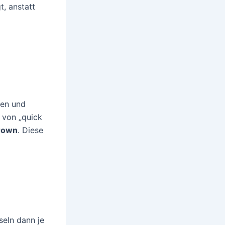
t, anstatt
gen und
 von „quick
rown
. Diese
seln dann je