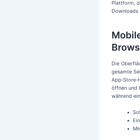
Plattform, d
Downloads o
Mobile
Brows
Die Oberflä
gesamte Sei
App‑Store‑H
öffnen und l
während ein
So
Ei
Mi