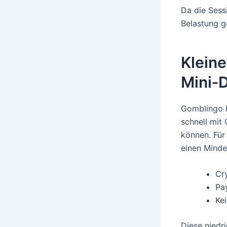
Da die Sess
Belastung g
Kleine
Mini‑
Gomblingo b
schnell mit 
können. Für
einen Minde
Cr
Pa
Ke
Diese niedr