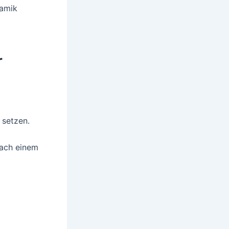
namik
r
 setzen.
nach einem