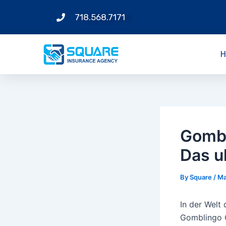
Skip
Post
718.568.7171
to
navigation
content
H
Gombl
Das u
By
Square
/
Ma
In der Welt
Gomblingo C