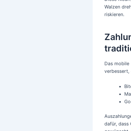
Walzen dre
riskieren.
Zahlun
tradit
Das mobile 
verbessert,
Bi
Ma
Go
Auszahlung
dafür, dass