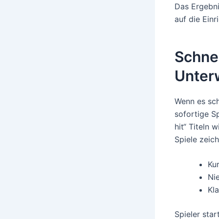
Das Ergebnis
auf die Einr
Schnel
Unter
Wenn es sch
sofortige S
hit“ Titeln 
Spiele zeic
Ku
Nie
Kla
Spieler sta